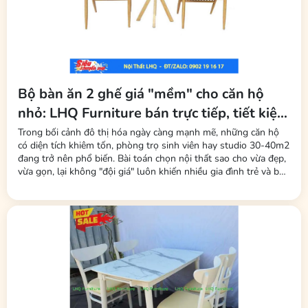
Bộ bàn ăn 2 ghế giá "mềm" cho căn hộ
nhỏ: LHQ Furniture bán trực tiếp, tiết kiệm
tối đa phí trung gian
Trong bối cảnh đô thị hóa ngày càng mạnh mẽ, những căn hộ
có diện tích khiêm tốn, phòng trọ sinh viên hay studio 30-40m2
đang trở nên phổ biến. Bài toán chọn nội thất sao cho vừa đẹp,
vừa gọn, lại không "đội giá" luôn khiến nhiều gia đình trẻ và bạn
trẻ đau đầu. Mới đây, thương hiệu LHQ Furniture (Nội Thất Gỗ
Cao Su) đã tung ra thị trường dòng sản phẩm bộ bàn ăn 2 ghế
–...