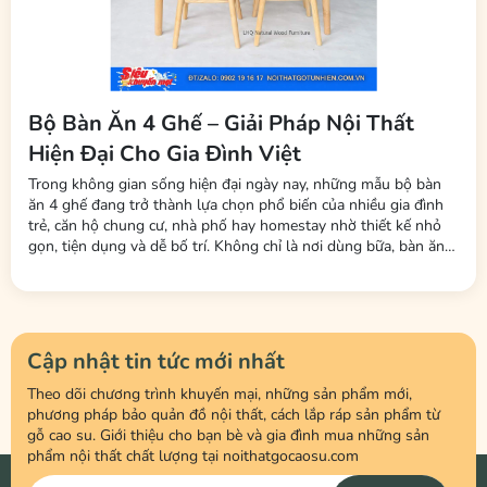
Bộ Bàn Ăn 4 Ghế – Giải Pháp Nội Thất
Hiện Đại Cho Gia Đình Việt
Trong không gian sống hiện đại ngày nay, những mẫu bộ bàn
ăn 4 ghế đang trở thành lựa chọn phổ biến của nhiều gia đình
trẻ, căn hộ chung cư, nhà phố hay homestay nhờ thiết kế nhỏ
gọn, tiện dụng và dễ bố trí. Không chỉ là nơi dùng bữa, bàn ăn
còn là không gian kết nối các thành viên trong gia đình sau một
ngày làm việc và học tập. Tại Nội Thất LHQ Furniture, nhiều
mẫu...
Cập nhật tin tức mới nhất
Theo dõi chương trình khuyến mại, những sản phẩm mới,
phương pháp bảo quản đồ nội thất, cách lắp ráp sản phẩm từ
gỗ cao su. Giới thiệu cho bạn bè và gia đình mua những sản
phẩm nội thất chất lượng tại noithatgocaosu.com