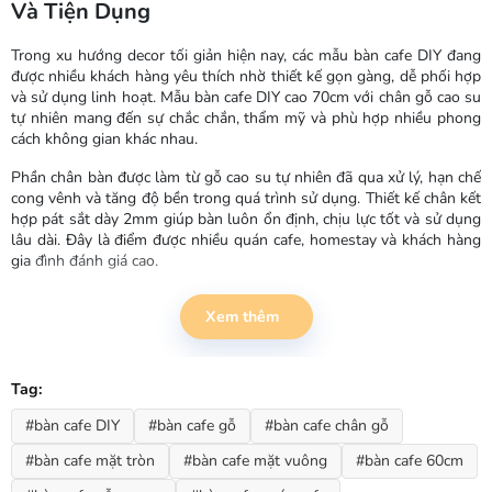
Và Tiện Dụng
Trong xu hướng decor tối giản hiện nay, các mẫu bàn cafe DIY đang
được nhiều khách hàng yêu thích nhờ thiết kế gọn gàng, dễ phối hợp
và sử dụng linh hoạt. Mẫu bàn cafe DIY cao 70cm với chân gỗ cao su
tự nhiên mang đến sự chắc chắn, thẩm mỹ và phù hợp nhiều phong
cách không gian khác nhau.
Phần chân bàn được làm từ gỗ cao su tự nhiên đã qua xử lý, hạn chế
cong vênh và tăng độ bền trong quá trình sử dụng. Thiết kế chân kết
hợp pát sắt dày 2mm giúp bàn luôn ổn định, chịu lực tốt và sử dụng
lâu dài. Đây là điểm được nhiều quán cafe, homestay và khách hàng
gia đình đánh giá cao.
Mặt bàn có thể lựa chọn dạng tròn hoặc vuông kích thước 60cm, phù
Xem thêm
hợp cho từ 2 đến 4 người sử dụng. Với kích thước vừa phải, mẫu bàn
này dễ dàng bố trí trong nhiều không gian như:
Quán cafe
Tag:
Ban công căn hộ
Homestay
#bàn cafe DIY
#bàn cafe gỗ
#bàn cafe chân gỗ
Phòng khách nhỏ
#bàn cafe mặt tròn
#bàn cafe mặt vuông
#bàn cafe 60cm
Quán trà sữa
Không gian làm việc