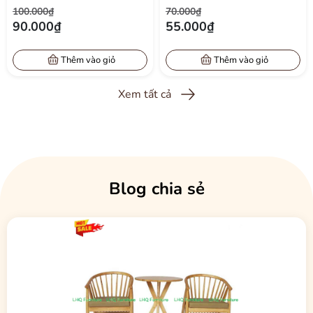
100.000₫
70.000₫
NHỎ
90.000₫
55.000₫
Thêm vào giỏ
Thêm vào giỏ
Xem tất cả
Blog chia sẻ