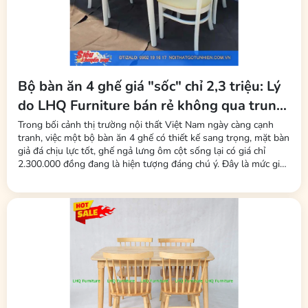
Bộ bàn ăn 4 ghế giá "sốc" chỉ 2,3 triệu: Lý
do LHQ Furniture bán rẻ không qua trung
gian, không mất phí sàn
Trong bối cảnh thị trường nội thất Việt Nam ngày càng cạnh
tranh, việc một bộ bàn ăn 4 ghế có thiết kế sang trọng, mặt bàn
giả đá chịu lực tốt, ghế ngả lưng ôm cột sống lại có giá chỉ
2.300.000 đồng đang là hiện tượng đáng chú ý. Đây là mức giá
được nhiều người tiêu dùng nhận xét là "rẻ bất ngờ" so với mặt
bằng chung. Đứng sau chiến lược giá này là thương hiệu LHQ...