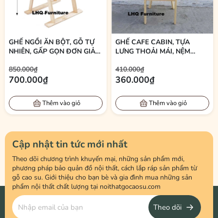
Bàn ăn có kích thước
80 x 160 x 75 cm (rộng x dài x cao)
, đảm bảo
không gian sử dụng thoải mái cho 6 người.
Kích thước này phù hợp với:
GHẾ NGỒI ĂN BỘT, GỖ TỰ
GHẾ CAFE CABIN, TỰA
Nhà phố diện tích trung bình đến lớn
NHIÊN, GẤP GỌN ĐƠN GIẢN,
LƯNG THOẢI MÁI, NỆM
BÁN CHẠY
SIMILI ÊM, BÁN CHẠY 2026
Căn hộ chung cư rộng
850.000₫
410.000₫
700.000₫
360.000₫
Phòng ăn riêng biệt
Nhà hàng, quán ăn, homestay
Thêm vào giỏ
Thêm vào giỏ
Thiết Kế Hiện Đại – Dễ Dàng Phối Nội Thất
Bộ bàn ăn 6 ghế mang phong cách thiết kế đơn giản nhưng tinh tế,
Cập nhật tin tức mới nhất
dễ dàng kết hợp với nhiều không gian khác nhau:
Theo dõi chương trình khuyến mại, những sản phẩm mới,
Phong cách hiện đại
phương pháp bảo quản đồ nội thất, cách lắp ráp sản phẩm từ
gỗ cao su. Giới thiệu cho bạn bè và gia đình mua những sản
Phong cách tối giản
phẩm nội thất chất lượng tại noithatgocaosu.com
Phong cách Bắc Âu
Theo dõi
Kiểu dáng gọn gàng, các chi tiết được hoàn thiện kỹ lưỡng giúp tổng