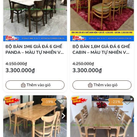
BỘ BÀN 1M6 GIẢ ĐÁ 6 GHẾ
BỘ BÀN 1,6M GIẢ ĐÁ 6 GHẾ
PANDA – MÀU TỰ NHIÊN VÀ
CABIN – MÀU TỰ NHIÊN VÀ
WALNUT, ÔM LƯNG, RỘNG
WALNUT, GHẾ ĐẨY GỌN,
4.150.000₫
4.250.000₫
RÃI, DỄ VỆ SINH
TIẾT KIỆM DIỆN TÍCH
3.300.000₫
3.300.000₫
Thêm vào giỏ
Thêm vào giỏ
-19%
-21%