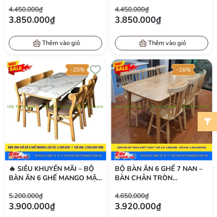
1M6 MẶT GIẢ ĐÁ, SƠN MÀU
TỰ NHIÊN – GIÁ CHỈ
4.450.000₫
4.450.000₫
WALNUT CHỈ 3.850.000Đ
3.850.000Đ TẠI LHQ
3.850.000₫
3.850.000₫
FURNITURE
Thêm vào giỏ
Thêm vào giỏ
-25%
-16%
🔥 SIÊU KHUYẾN MÃI – BỘ
BỘ BÀN ĂN 6 GHẾ 7 NAN –
BÀN ĂN 6 GHẾ MANGO MẶT
BÀN CHÂN TRÒN
GIẢ ĐÁ + GHẾ BỌC NỆM ÊM
80X1M6X75CM – GIÁ CHỈ
5.200.000₫
4.650.000₫
ÁI – GIÁ CHỈ 3.900.000Đ
3.920.000Đ TẠI LHQ
3.900.000₫
3.920.000₫
FURNITURE