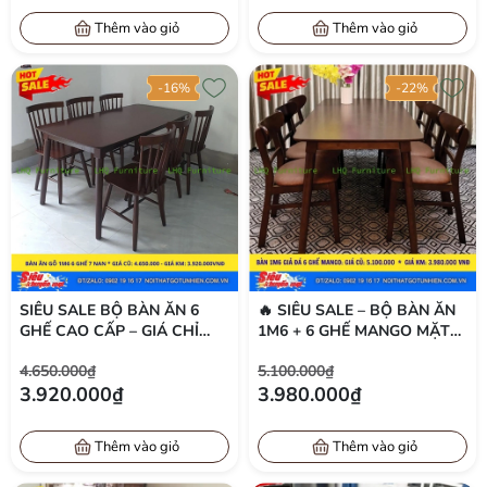
Thêm vào giỏ
Thêm vào giỏ
-16%
-22%
SIÊU SALE BỘ BÀN ĂN 6
🔥 SIÊU SALE – BỘ BÀN ĂN
GHẾ CAO CẤP – GIÁ CHỈ
1M6 + 6 GHẾ MANGO MẶT
3.920.000Đ TẠI LHQ
NỆM – CHỌN MÀU TỰ NHIÊN
4.650.000₫
5.100.000₫
FURNITURE
HOẶC WALNUT – GIÁ CHỈ
3.920.000₫
3.980.000₫
3.980.000Đ
Thêm vào giỏ
Thêm vào giỏ