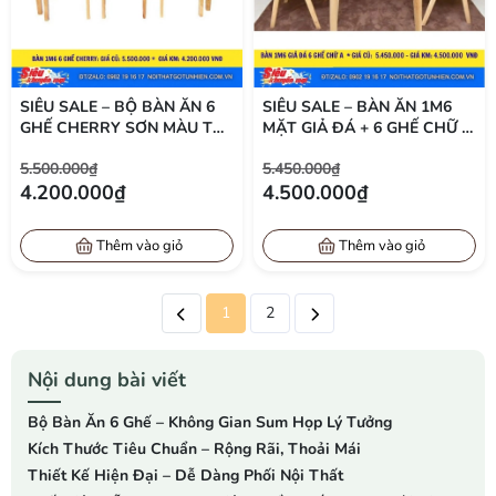
SIÊU SALE – BỘ BÀN ĂN 6
SIÊU SALE – BÀN ĂN 1M6
GHẾ CHERRY SƠN MÀU TỰ
MẶT GIẢ ĐÁ + 6 GHẾ CHỮ A
NHIÊN – GIÁ CHỈ 4.200.000Đ
SƠN MÀU TỰ NHIÊN – GIÁ
5.500.000₫
5.450.000₫
TẠI LHQ FURNITURE
CHỈ 4.500.000Đ
4.200.000₫
4.500.000₫
Thêm vào giỏ
Thêm vào giỏ
1
2
Nội dung bài viết
Bộ Bàn Ăn 6 Ghế – Không Gian Sum Họp Lý Tưởng
Kích Thước Tiêu Chuẩn – Rộng Rãi, Thoải Mái
Thiết Kế Hiện Đại – Dễ Dàng Phối Nội Thất