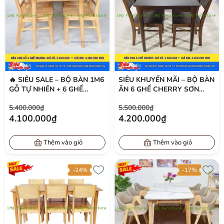
🔥 SIÊU SALE – BỘ BÀN 1M6
SIÊU KHUYẾN MÃI – BỘ BÀN
GỖ TỰ NHIÊN + 6 GHẾ
ĂN 6 GHẾ CHERRY SƠN
MANGO MẶT GỖ – GIÁ CHỈ
MÀU WALNUT – GIÁ CHỈ
5.400.000₫
5.500.000₫
4.100.000Đ
4.200.000Đ TẠI LHQ
4.100.000₫
4.200.000₫
FURNITURE
Thêm vào giỏ
Thêm vào giỏ
-24%
-17%