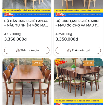
BỘ BÀN 1M6 6 GHẾ PANDA
BỘ BÀN 1,6M 6 GHẾ CABIN
– MÀU TỰ NHIÊN MỘC MẠC
– MÀU ÓC CHÓ VÀ MÀU TỰ
VÀ MÀU WALNUT SANG
NHIÊN, GHẾ ĐẨY GỌN, TIẾT
4.150.000₫
4.250.000₫
TRỌNG
KIỆM DIỆN TÍCH
3.350.000₫
3.350.000₫
Thêm vào giỏ
Thêm vào giỏ
-21%
-21%