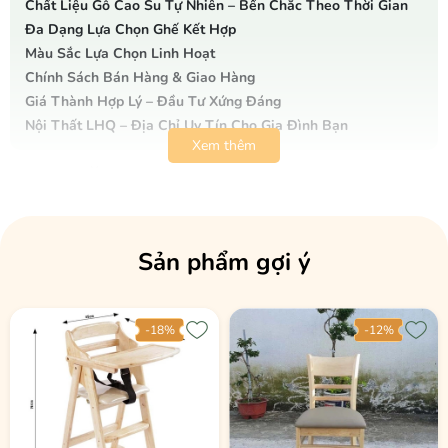
Chất Liệu Gỗ Cao Su Tự Nhiên – Bền Chắc Theo Thời Gian
Đa Dạng Lựa Chọn Ghế Kết Hợp
Màu Sắc Lựa Chọn Linh Hoạt
Chính Sách Bán Hàng & Giao Hàng
Giá Thành Hợp Lý – Đầu Tư Xứng Đáng
Nội Thất LHQ – Địa Chỉ Uy Tín Cho Gia Đình Bạn
Xem thêm
Bộ Bàn Ăn 6 Ghế – Không Gian Sum Họp Lý
Tưởng
Bộ bàn ăn 6 ghế là lựa chọn hoàn hảo cho những gia đình đông
Sản phẩm gợi ý
thành viên hoặc những ai yêu thích không gian ăn uống rộng rãi,
thoải mái. Với thiết kế hiện đại và tính ứng dụng cao, sản phẩm
không chỉ phục vụ bữa ăn gia đình mà còn phù hợp cho các buổi tụ
họp, tiếp khách.
-18%
-12%
Tại Nội Thất LHQ, bộ bàn ăn 6 ghế được chú trọng từ chất liệu đến
kiểu dáng, mang lại sự bền bỉ và thẩm mỹ cho không gian sống.
Kích Thước Tiêu Chuẩn – Rộng Rãi, Thoải Mái