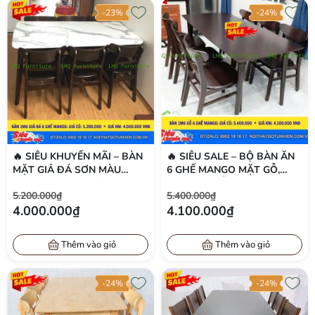
-23%
-24%
🔥 SIÊU KHUYẾN MÃI – BÀN
🔥 SIÊU SALE – BỘ BÀN ĂN
MẶT GIẢ ĐÁ SƠN MÀU
6 GHẾ MANGO MẶT GỖ,
WALNUT + 6 GHẾ MANGO –
BÀN 1M6 GỖ CAO SU TỰ
5.200.000₫
5.400.000₫
GIÁ CHỈ 4.000.000Đ
NHIÊN SƠN MÀU WALNUT –
4.000.000₫
4.100.000₫
GIÁ CHỈ 4.100.000Đ
Thêm vào giỏ
Thêm vào giỏ
-24%
-24%