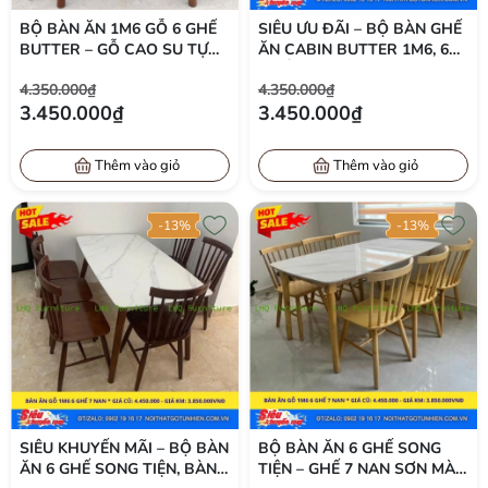
BỘ BÀN ĂN 1M6 GỖ 6 GHẾ
SIÊU ƯU ĐÃI – BỘ BÀN GHẾ
BUTTER – GỖ CAO SU TỰ
ĂN CABIN BUTTER 1M6, 6
NHIÊN – GIÁ CHỈ 3.400.000Đ
GHẾ CHỈ 3.450.000Đ
4.350.000₫
4.350.000₫
TẠI LHQ
3.450.000₫
3.450.000₫
Thêm vào giỏ
Thêm vào giỏ
-13%
-13%
SIÊU KHUYẾN MÃI – BỘ BÀN
BỘ BÀN ĂN 6 GHẾ SONG
ĂN 6 GHẾ SONG TIỆN, BÀN
TIỆN – GHẾ 7 NAN SƠN MÀU