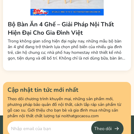
Bộ Bàn Ăn 4 Ghế – Giải Pháp Nội Thất
Hiện Đại Cho Gia Đình Việt
Trong không gian sống hiện đại ngày nay, những mẫu bộ bàn
ăn 4 ghế đang trở thành lựa chọn phổ biến của nhiều gia đình
trẻ, căn hộ chung cư, nhà phố hay homestay nhờ thiết kế nhỏ
gọn, tiện dụng và dễ bố trí. Không chỉ là nơi dùng bữa, bàn ăn
còn là không gian kết nối các thành viên trong gia đình sau một
ngày làm việc và học tập. Tại Nội Thất LHQ Furniture, nhiều
mẫu...
Cập nhật tin tức mới nhất
Theo dõi chương trình khuyến mại, những sản phẩm mới,
phương pháp bảo quản đồ nội thất, cách lắp ráp sản phẩm từ
gỗ cao su. Giới thiệu cho bạn bè và gia đình mua những sản
phẩm nội thất chất lượng tại noithatgocaosu.com
Theo dõi