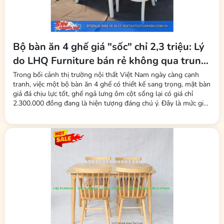
chúng tôi để được tư vấn chi tiết và nhận nhiều
ưu đãi hấp dẫn
!
Tags sản phẩm:
bàn cafe xếp gọn khung sắt, bàn cafe gấp gọn 40x60, bàn xếp cafe
Bộ bàn ăn 4 ghế giá "sốc" chỉ 2,3 triệu: Lý
hình chữ nhật, bàn cafe kích thước nhỏ, bàn cafe sắt sơn tĩnh điện,
do LHQ Furniture bán rẻ không qua trung
bàn cafe ngoài trời, bàn gấp thông minh, bàn cafe vỉa hè, nội thất
quán cafe, bàn ghế cafe giá rẻ
gian, không mất phí sàn
Trong bối cảnh thị trường nội thất Việt Nam ngày càng cạnh
tranh, việc một bộ bàn ăn 4 ghế có thiết kế sang trọng, mặt bàn
giả đá chịu lực tốt, ghế ngả lưng ôm cột sống lại có giá chỉ
2.300.000 đồng đang là hiện tượng đáng chú ý. Đây là mức giá
được nhiều người tiêu dùng nhận xét là "rẻ bất ngờ" so với mặt
bằng chung. Đứng sau chiến lược giá này là thương hiệu LHQ...