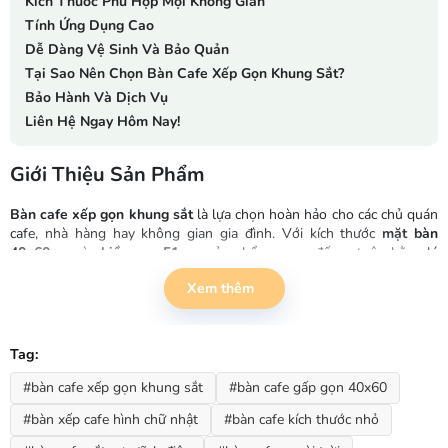
Kích Thước Phù Hợp Mọi Không Gian
Tính Ứng Dụng Cao
Dễ Dàng Vệ Sinh Và Bảo Quản
Tại Sao Nên Chọn Bàn Cafe Xếp Gọn Khung Sắt?
Bảo Hành Và Dịch Vụ
Liên Hệ Ngay Hôm Nay!
Giới Thiệu Sản Phẩm
Bàn cafe xếp gọn khung sắt
là lựa chọn hoàn hảo cho các chủ quán
cafe, nhà hàng hay không gian gia đình. Với kích thước
mặt bàn
40x60cm
và
chiều cao 51cm
, sản phẩm mang đến sự cân bằng lý
tưởng giữa tính tiện dụng và thẩm mỹ. Thiết kế
hình chữ nhật
giúp
Xem thêm
tối ưu diện tích, dễ dàng sắp xếp theo hàng lối hoặc ghép đôi tạo
thành bàn lớn.
Thiết Kế Thông Minh Và Tiện Lợi
Tag:
#bàn cafe xếp gọn khung sắt
#bàn cafe gấp gọn 40x60
Điểm nổi bật của
bàn cafe xếp gọn khung sắt
là khả năng
gấp lại
linh hoạt
khi không sử dụng. Bạn có thể dễ dàng thu gọn, cất giữ
#bàn xếp cafe hình chữ nhật
#bàn cafe kích thước nhỏ
hoặc di chuyển để tối ưu không gian kinh doanh. Đây chính là giải
pháp tối ưu cho các quán cafe có diện tích hạn chế hoặc không gian