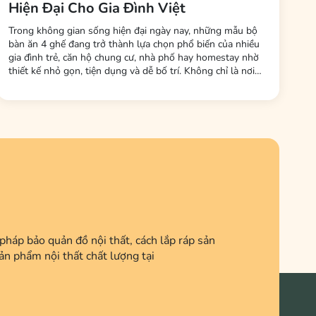
Hiện Đại Cho Gia Đình Việt
Trong không gian sống hiện đại ngày nay, những mẫu bộ
bàn ăn 4 ghế đang trở thành lựa chọn phổ biến của nhiều
gia đình trẻ, căn hộ chung cư, nhà phố hay homestay nhờ
thiết kế nhỏ gọn, tiện dụng và dễ bố trí. Không chỉ là nơi
dùng bữa, bàn ăn còn là không gian kết nối các thành viên
trong gia đình sau một ngày làm việc và học tập. Tại Nội
Thất LHQ Furniture, nhiều mẫu...
háp bảo quản đồ nội thất, cách lắp ráp sản
ản phẩm nội thất chất lượng tại