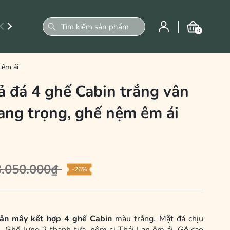
0
 êm ái
ả đá 4 ghế Cabin trắng vân
ang trọng, ghế nệm êm ái
3.050.000₫
-26%
vân mây kết hợp 4 ghế Cabin
màu trắng. Mặt đá chịu