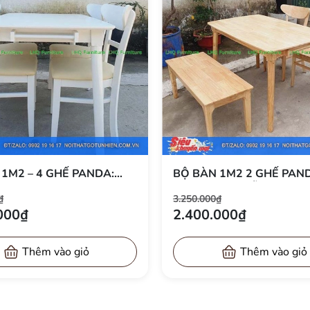
su tự nhiên chắc chắn, sơn trắng đồng bộ. Ghế nổi bật với:
ái cho lưng, thoáng mát, giúp ngồi lâu không mỏi.
siêu bền, siêu êm, không bị xẹp lún. Nệm bọc simili cao cấp, dễ 
 cúng
 sẽ, trong khi ghế Cabin gỗ tự nhiên tạo sự ấm áp, gần gũi – s
c 3.050.000đ). Tiết kiệm 800.000đ.
ẦNG 60CM + 4 GHẾ
BỘ BÀN 1M2 – 4 GHẾ PA
NỆM – THIẾT KẾ ĐỘC
SANG TRỌNG, TIỆN NGHI 
₫
3.250.000₫
ỆN DỤNG – GIÁ CHỈ
MÀU NÂU ÓC CHÓ, TỰ NH
000₫
2.400.000₫
00Đ
TRẮNG
Thêm vào giỏ
Thêm vào giỏ