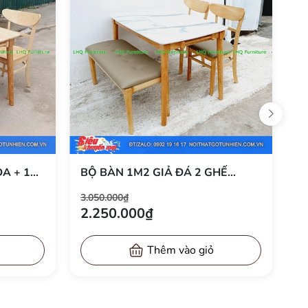
vệ sinh.
ự kết hợp lý tưởng cho mọi không gian.
NDA:
BỘ BÀN 1M2 2 GHẾ PANDA + 1
B
– ĐỦ 3
BENCH MẶT GỖ – GIẢI PHÁP CHO
P
3.250.000₫
3.
IÊN,
KHÔNG GIAN NHỎ
T
2.400.000₫
2
Thêm vào giỏ