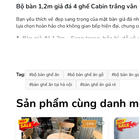
Bộ bàn 1,2m giả đá 4 ghế Cabin trắng vân 
Bạn yêu thích vẻ đẹp sang trọng của mặt bàn giả đá n
lựa chọn hoàn hảo cho không gian bếp hiện đại, chung c
1. Bàn giả đá 1,2m – Sang trọng, bền bỉ, dễ vệ 
Bàn có kích thước
dài 120cm x rộng 75cm x cao 75c
tinh tế, sáng sủa như đá tự nhiên nhưng có nhiều ưu điể
Chịu nhiệt tốt
– an tâm đặt nồi lẩu, canh nóng.
Tag:
#bộ bàn ghế ăn
#bộ bàn ghế ăn gỗ
#bộ bàn ăn gi
Chống thấm tuyệt đối
– không lo ố vàng hay thấm n
#bàn ghế ăn tại hà nội
#bàn ghế ăn giá rẻ
Chống trầy xước
– bền đẹp theo thời gian.
Sản phẩm cùng danh m
Dễ vệ sinh
– chỉ cần khăn ẩm lau qua là sạch mọi vế
Khung bàn và chân bàn làm từ
gỗ cao su tự nhiên
, sơn 
-25%
2. Ghế Cabin trắng – Nệm si Thái Lan êm ái