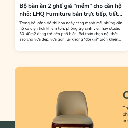
Bộ bàn ăn 2 ghế giá "mềm" cho căn hộ
nhỏ: LHQ Furniture bán trực tiếp, tiết
kiệm tối đa phí trung gian
Trong bối cảnh đô thị hóa ngày càng mạnh mẽ, những căn
hộ có diện tích khiêm tốn, phòng trọ sinh viên hay studio
30-40m2 đang trở nên phổ biến. Bài toán chọn nội thất
sao cho vừa đẹp, vừa gọn, lại không "đội giá" luôn khiến
nhiều gia đình trẻ và bạn trẻ đau đầu. Mới đây, thương hiệu
LHQ Furniture (Nội Thất Gỗ Cao Su) đã tung ra thị trường
dòng sản phẩm bộ bàn ăn 2 ghế –...
C
Th
ph
no