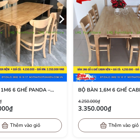
1,6M 6 GHẾ CABIN –
BỘ BÀN ĂN 1M6 GỖ 6 G
 CHÓ VÀ MÀU TỰ NHIÊN,
BUTTER – GỖ CAO SU TỰ
₫
4.350.000₫
 GỌN, TIẾT KIỆM DIỆN
– GIÁ CHỈ 3.400.000Đ TẠ
000₫
3.450.000₫
Thêm vào giỏ
Thêm vào giỏ