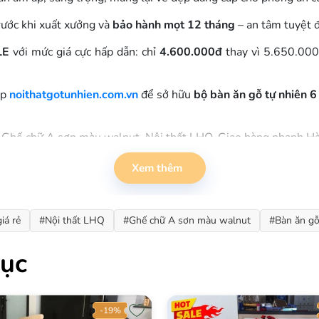
rước khi xuất xưởng và
bảo hành mọt 12 tháng
– an tâm tuyệt đ
LE
với mức giá cực hấp dẫn: chỉ
4.600.000đ
thay vì 5.650.000đ
ập
noithatgotunhien.com.vn
để sở hữu
bộ bàn ăn gỗ tự nhiên 6
, Ghế chữ A sơn màu walnut, Nội thất LHQ, Giao hàng nhanh H
Xem thêm
iá rẻ
#Nội thất LHQ
#Ghế chữ A sơn màu walnut
#Bàn ăn gỗ
ục
-21%