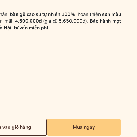
hắn,
bàn gỗ cao su tự nhiên 100%
, hoàn thiện
sơn màu
ến mãi:
4.600.000đ
(giá cũ 5.650.000đ).
Bảo hành mọt
à Nội
,
tư vấn miễn phí
.
 vào giỏ hàng
Mua ngay