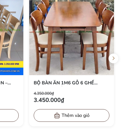
HẾ
SIÊU ƯU ĐÃI – BỘ BÀN GHẾ ĂN
 NHIÊN
CABIN BUTTER 1M6, 6 GHẾ CHỈ
4.350.000₫
I LHQ
3.450.000Đ
3.450.000₫
Thêm vào giỏ