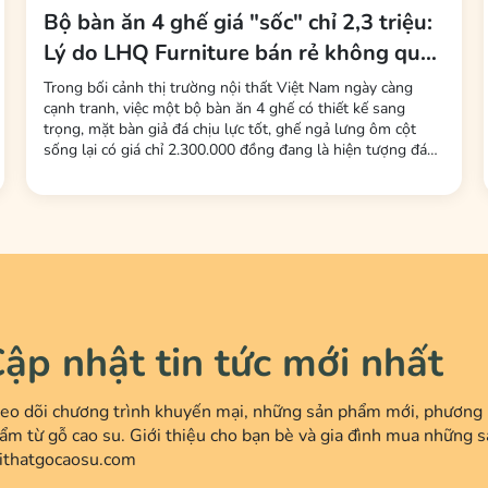
Bộ bàn ăn 4 ghế giá "sốc" chỉ 2,3 triệu:
Lý do LHQ Furniture bán rẻ không qua
trung gian, không mất phí sàn
Trong bối cảnh thị trường nội thất Việt Nam ngày càng
cạnh tranh, việc một bộ bàn ăn 4 ghế có thiết kế sang
trọng, mặt bàn giả đá chịu lực tốt, ghế ngả lưng ôm cột
sống lại có giá chỉ 2.300.000 đồng đang là hiện tượng đáng
chú ý. Đây là mức giá được nhiều người tiêu dùng nhận xét
là "rẻ bất ngờ" so với mặt bằng chung. Đứng sau chiến lược
giá này là thương hiệu LHQ...
ập nhật tin tức mới nhất
eo dõi chương trình khuyến mại, những sản phẩm mới, phương p
ẩm từ gỗ cao su. Giới thiệu cho bạn bè và gia đình mua những s
ithatgocaosu.com