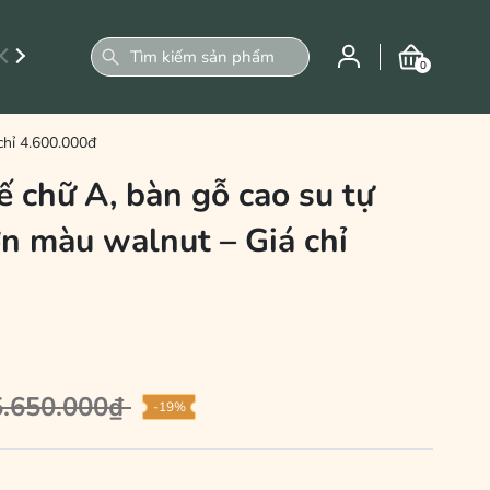
0
chỉ 4.600.000đ
 chữ A, bàn gỗ cao su tự
n màu walnut – Giá chỉ
N
5.650.000₫
-19%