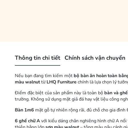
Thông tin chi tiết
Chính sách vận chuyển
Nếu bạn đang tìm kiếm một
bộ bàn ăn hoàn toàn bằng
màu walnut
từ
LHQ Furniture
chính là lựa chọn lý tưởn
Điểm đặc biệt của sản phẩm này là toàn bộ
bàn và ghế
trường. Không sử dụng mặt giả đá hay vật liệu công ng
Bàn 1m6
mặt gỗ tự nhiên rộng rãi, đủ chỗ cho gia đình
6 ghế chữ A
với kiểu dáng chân nghiêng hình chữ A nổi t
thiện bằng lớp
sơn màu walnut
– tông màu nâu cánh giá