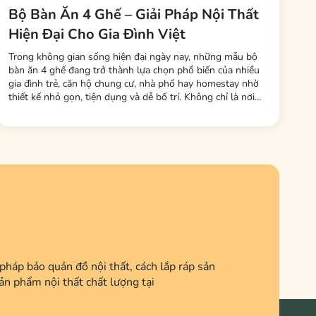
Bộ Bàn Ăn 4 Ghế – Giải Pháp Nội Thất
Hiện Đại Cho Gia Đình Việt
Trong không gian sống hiện đại ngày nay, những mẫu bộ
bàn ăn 4 ghế đang trở thành lựa chọn phổ biến của nhiều
gia đình trẻ, căn hộ chung cư, nhà phố hay homestay nhờ
thiết kế nhỏ gọn, tiện dụng và dễ bố trí. Không chỉ là nơi
dùng bữa, bàn ăn còn là không gian kết nối các thành viên
trong gia đình sau một ngày làm việc và học tập. Tại Nội
Thất LHQ Furniture, nhiều mẫu...
háp bảo quản đồ nội thất, cách lắp ráp sản
ản phẩm nội thất chất lượng tại