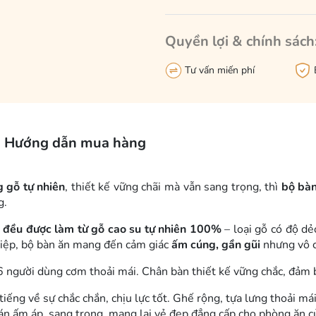
Quyền lợi & chính sách
Tư vấn miến phí
Hướng dẫn mua hàng
 gỗ tự nhiên
, thiết kế vững chãi mà vẫn sang trọng, thì
bộ bàn
g.
 đều được làm từ gỗ cao su tự nhiên 100%
– loại gỗ có độ dẻ
hiệp, bộ bàn ăn mang đến cảm giác
ấm cúng, gần gũi
nhưng vô c
 6 người dùng cơm thoải mái. Chân bàn thiết kế vững chắc, đảm 
iếng về sự chắc chắn, chịu lực tốt. Ghế rộng, tựa lưng thoải m
n ấm áp, sang trọng, mang lại vẻ đẹp đẳng cấp cho phòng ăn c