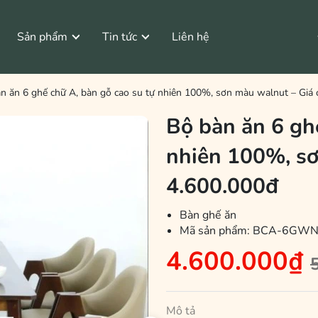
Sản phẩm
Tin tức
Liên hệ
Tìm Hiểu Gỗ Cao Su
Bàn Ghế Vintage
n ăn 6 ghế chữ A, bàn gỗ cao su tự nhiên 100%, sơn màu walnut – Giá 
Bộ bàn ăn 6 ghế
tage
Bộ Bàn Ghế Vintage
nhiên 100%, sơ
4.600.000đ
Bàn ghế ăn
Mã sản phẩm:
BCA-6GW
4.600.000₫
Mô tả