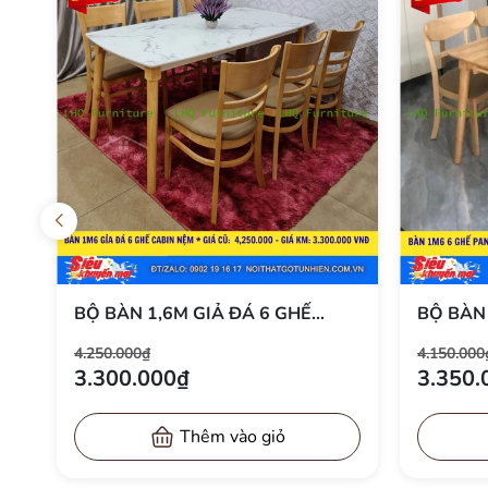
BỘ BÀN 1M6 6 GHẾ PANDA –
BỘ BÀN 
MÀU TỰ NHIÊN MỘC MẠC VÀ
MÀU ÓC
4.150.000₫
4.250.000
MÀU WALNUT SANG TRỌNG
GHẾ ĐẨY
3.350.000₫
3.350.
TÍCH
Thêm vào giỏ