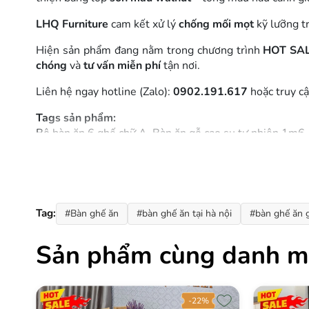
LHQ Furniture
cam kết xử lý
chống mối mọt
kỹ lưỡng t
Hiện sản phẩm đang nằm trong chương trình
HOT SA
chóng
và
tư vấn miễn phí
tận nơi.
Liên hệ ngay hotline (Zalo):
0902.191.617
hoặc truy c
Tags sản phẩm:
Bộ bàn ăn 6 ghế chữ A, Bàn ăn gỗ cao su tự nhiên 1m6
Tag:
#Bàn ghế ăn
#bàn ghế ăn tại hà nội
#bàn ghế ăn g
Sản phẩm cùng danh m
-19%