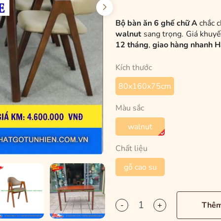
Bộ bàn ăn 6 ghế chữ A
chắc c
walnut
sang trọng. Giá khuy
12 tháng
,
giao hàng nhanh H
Kích thước
80x160x75cm
Màu sắc
walnut
Chất liệu
gỗ cao su
-
+
Thêm