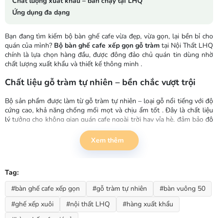
Chất lượng xuất khẩu – bán chạy tại LHQ
Ứng dụng đa dạng
Bạn đang tìm kiếm bộ bàn ghế cafe vừa đẹp, vừa gọn, lại bền bỉ cho
quán của mình?
Bộ bàn ghế cafe xếp gọn gỗ tràm
tại Nội Thất LHQ
chính là lựa chọn hàng đầu, được đông đảo chủ quán tin dùng nhờ
chất lượng xuất khẩu và thiết kế thông minh
.
Chất liệu gỗ tràm tự nhiên – bền chắc vượt trội
Bộ sản phẩm được làm từ gỗ tràm tự nhiên – loại gỗ nổi tiếng với độ
cứng cao, khả năng chống mối mọt và chịu ẩm tốt
. Đây là chất liệu
lý tưởng cho không gian quán cafe ngoài trời hay vỉa hè, đảm bảo độ
bền theo thời gian dù tiếp xúc với nắng mưa.
Xem thêm
Kích thước lý tưởng: bàn vuông 50 – cao 52cm
Bàn có kích thước mặt vuông 50cm, chiều cao 52cm – vừa vặn cho 2-
Tag:
4 khách ngồi thư giãn cùng ly cafe
. Chiều cao này phối hợp hoàn
hảo với ghế xếp xuôi, tạo tư thế ngồi thoải mái, phù hợp cả người lớn
#bàn ghế cafe xếp gọn
#gỗ tràm tự nhiên
#bàn vuông 50
và trẻ em.
#ghế xếp xuôi
#nội thất LHQ
#hàng xuất khẩu
Ghế xếp xuôi – tiện lợi, thông minh