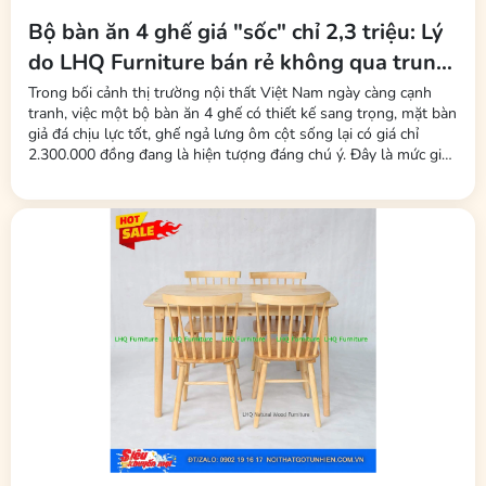
Bộ bàn ăn 4 ghế giá "sốc" chỉ 2,3 triệu: Lý
do LHQ Furniture bán rẻ không qua trung
gian, không mất phí sàn
Trong bối cảnh thị trường nội thất Việt Nam ngày càng cạnh
tranh, việc một bộ bàn ăn 4 ghế có thiết kế sang trọng, mặt bàn
giả đá chịu lực tốt, ghế ngả lưng ôm cột sống lại có giá chỉ
2.300.000 đồng đang là hiện tượng đáng chú ý. Đây là mức giá
được nhiều người tiêu dùng nhận xét là "rẻ bất ngờ" so với mặt
bằng chung. Đứng sau chiến lược giá này là thương hiệu LHQ...