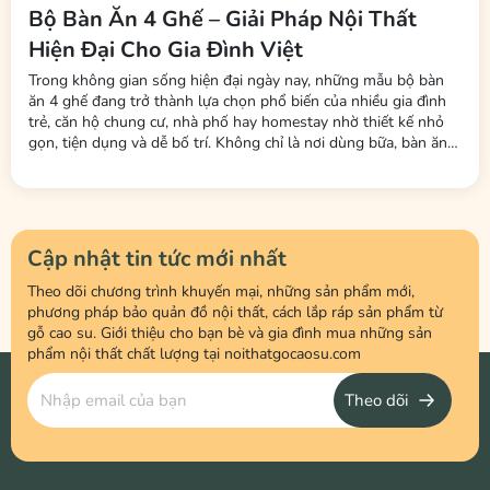
Bộ Bàn Ăn 4 Ghế – Giải Pháp Nội Thất
Hiện Đại Cho Gia Đình Việt
Trong không gian sống hiện đại ngày nay, những mẫu bộ bàn
ăn 4 ghế đang trở thành lựa chọn phổ biến của nhiều gia đình
trẻ, căn hộ chung cư, nhà phố hay homestay nhờ thiết kế nhỏ
gọn, tiện dụng và dễ bố trí. Không chỉ là nơi dùng bữa, bàn ăn
còn là không gian kết nối các thành viên trong gia đình sau một
ngày làm việc và học tập. Tại Nội Thất LHQ Furniture, nhiều
mẫu...
Cập nhật tin tức mới nhất
Theo dõi chương trình khuyến mại, những sản phẩm mới,
phương pháp bảo quản đồ nội thất, cách lắp ráp sản phẩm từ
gỗ cao su. Giới thiệu cho bạn bè và gia đình mua những sản
phẩm nội thất chất lượng tại noithatgocaosu.com
Theo dõi