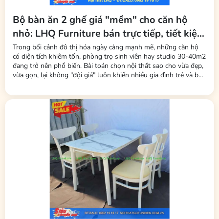
Bộ bàn ăn 2 ghế giá "mềm" cho căn hộ
nhỏ: LHQ Furniture bán trực tiếp, tiết kiệm
tối đa phí trung gian
Trong bối cảnh đô thị hóa ngày càng mạnh mẽ, những căn hộ
có diện tích khiêm tốn, phòng trọ sinh viên hay studio 30-40m2
đang trở nên phổ biến. Bài toán chọn nội thất sao cho vừa đẹp,
vừa gọn, lại không "đội giá" luôn khiến nhiều gia đình trẻ và bạn
trẻ đau đầu. Mới đây, thương hiệu LHQ Furniture (Nội Thất Gỗ
Cao Su) đã tung ra thị trường dòng sản phẩm bộ bàn ăn 2 ghế
–...