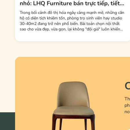
nhỏ: LHQ Furniture bán trực tiếp, tiết
kiệm tối đa phí trung gian
Trong bối cảnh đô thị hóa ngày càng mạnh mẽ, những căn
hộ có diện tích khiêm tốn, phòng trọ sinh viên hay studio
30-40m2 đang trở nên phổ biến. Bài toán chọn nội thất
sao cho vừa đẹp, vừa gọn, lại không "đội giá" luôn khiến
nhiều gia đình trẻ và bạn trẻ đau đầu. Mới đây, thương hiệu
LHQ Furniture (Nội Thất Gỗ Cao Su) đã tung ra thị trường
dòng sản phẩm bộ bàn ăn 2 ghế –...
C
Th
ph
no
Chân gỗ tiện kiểu cách – linh hồn của ghế vint