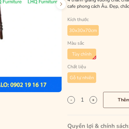
4 thanh giằng vuông chắc chắ
cafe phong cách Âu. Đẹp, chắc
Kích thước
30x30x70cm
Màu sắc
Tùy chỉnh
Chất liệu
Gỗ tự nhiên
-
+
Thêm
Quyền lợi & chính sách