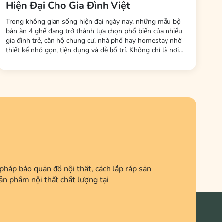
Hiện Đại Cho Gia Đình Việt
Trong không gian sống hiện đại ngày nay, những mẫu bộ
bàn ăn 4 ghế đang trở thành lựa chọn phổ biến của nhiều
gia đình trẻ, căn hộ chung cư, nhà phố hay homestay nhờ
thiết kế nhỏ gọn, tiện dụng và dễ bố trí. Không chỉ là nơi
dùng bữa, bàn ăn còn là không gian kết nối các thành viên
trong gia đình sau một ngày làm việc và học tập. Tại Nội
Thất LHQ Furniture, nhiều mẫu...
háp bảo quản đồ nội thất, cách lắp ráp sản
ản phẩm nội thất chất lượng tại