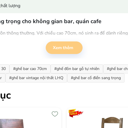
chất lượng
g trọng cho không gian bar, quán cafe
n thông thường. Với chiều cao 70cm, nó sinh ra để dành riêng 
g. Một chiếc
ghế bar vintage
đích thực phải vừa cao ráo, vừa c
Xem thêm
n 30
#ghế bar cao 70cm
#ghế đôn bar gỗ tự nhiên
#ghế bar ch
r
#ghế bar vintage nội thất LHQ
#ghế bar cổ điển sang trọng
ục