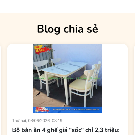
ầy pha chế
với những quầy bar, bàn bar, hay bàn cao có chiều cao từ 100
uống. Đây là chiều cao chuẩn được các nhà hàng, quán bar, pub,
Blog chia sẻ
càng đẹp
h là chất liệu gỗ tự nhiên. Bạn sẽ cảm nhận được độ nặng tay, 
ian, gỗ tự nhiên càng dùng càng lên màu óng ả, càng thêm phần
Thứ hai, 08/06/2026, 08:19
Bộ bàn ăn 4 ghế giá "sốc" chỉ 2,3 triệu: