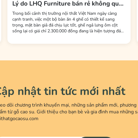
Lý do LHQ Furniture bán rẻ không qua
trung gian, không mất phí sàn
Trong bối cảnh thị trường nội thất Việt Nam ngày càng
cạnh tranh, việc một bộ bàn ăn 4 ghế có thiết kế sang
trọng, mặt bàn giả đá chịu lực tốt, ghế ngả lưng ôm cột
sống lại có giá chỉ 2.300.000 đồng đang là hiện tượng đáng
chú ý. Đây là mức giá được nhiều người tiêu dùng nhận xét
là "rẻ bất ngờ" so với mặt bằng chung. Đứng sau chiến lược
giá này là thương hiệu LHQ...
ập nhật tin tức mới nhất
eo dõi chương trình khuyến mại, những sản phẩm mới, phương p
ẩm từ gỗ cao su. Giới thiệu cho bạn bè và gia đình mua những s
ithatgocaosu.com
age