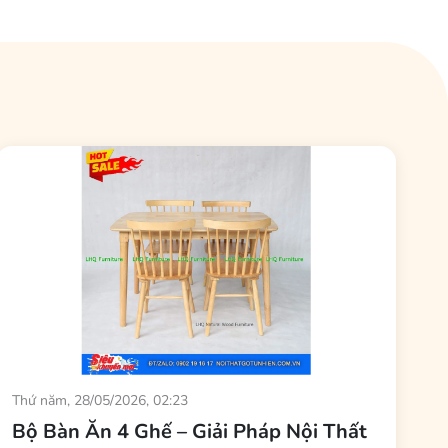
-110cm. Ngồi lên ghế, tầm mắt và tay của khách sẽ vừa
 và cafe theo phong cách Âu Mỹ ưa chuộng.
độ rắn chắc, và vẻ đẹp từ những thớ gỗ thật – mỗi chiếc
 cổ kính. Một
ghế bar gỗ tự nhiên
luôn là sự đầu tư xứng
Thứ năm, 28/05/2026, 02:23
Bộ Bàn Ăn 4 Ghế – Giải Pháp Nội Thất