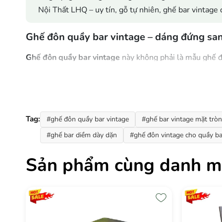
Nội Thất LHQ – uy tín, gỗ tự nhiên, ghế bar vintage 
Ghế đôn quầy bar vintage – dáng đứng san
Ghế đôn quầy bar vintage
này không phải là mẫu ghế đô
cafe muốn tạo không gian vừa cổ điển vừa phóng khoán
ba yếu tố đó.
Tag:
#ghế đôn quầy bar vintage
#ghế bar vintage mặt trò
#ghế bar diềm dày dặn
#ghế đôn vintage cho quầy ba
Sản phẩm cùng danh m