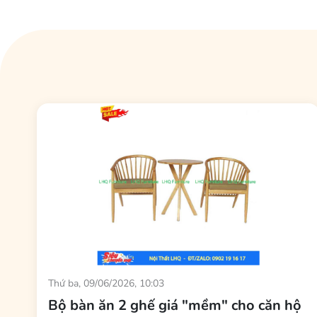
Chiều cao 70cm – chuẩn quầy bar, bàn bar, qu
Với cao 70cm,
ghế đôn vintage
này kết hợp hoàn hảo 
tầm quầy, thoải mái khi trò chuyện hay thưởng thức đồ 
Gỗ tự nhiên – đẹp thật, chắc thật, càng dùng 
Điểm làm nên giá trị của
ghế đôn bar vintage
này chín
ghế một vân riêng, không có sự trùng lặp. Theo thời g
đáng.
Thứ ba, 09/06/2026, 10:03
Bộ bàn ăn 2 ghế giá "mềm" cho căn hộ