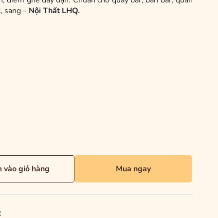
n, diềm ghế dày dặn. Chuẩn cho quầy bar, bàn bar, quán
, sang –
Nội Thất LHQ.
 vào giỏ hàng
Mua ngay
: