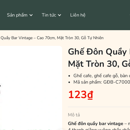
Sản phẩm
Tin tức
Liên hệ
Tìm Hiểu Gỗ Cao Su
Bàn Ghế Vintage
Quầy Bar Vintage – Cao 70cm, Mặt Tròn 30, Gỗ Tự Nhiên
Ghế Đôn Quầy 
tage
Bộ Bàn Ghế Vintage
Mặt Tròn 30, G
Ghế cafe, ghế cafe gỗ, bàn 
Mã sản phẩm:
GĐB-C700
123₫
Mô tả
Ghế đôn quầy bar vintage
– m