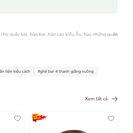
cho quầy bar, bàn bar, bàn cao kiểu Âu, hay những quán
hắc chắn, lại vừa đẹp mắt – và chiếc ghế này hội tụ đủ cả
ân tiện kiểu cách
#ghế bar 4 thanh giằng vuông
Xem tất cả