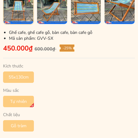
Ghế cafe, ghế cafe gỗ, bàn cafe, bàn cafe gỗ
Mã sản phẩm:
GVV-SX
450.000₫
-25%
600.000₫
Kích thước
55x130cm
Màu sắc
Tự nhiên
Chất liệu
Gỗ tràm