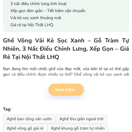
3 nấc điều chỉnh lưng linh hoạt
Xếp gọn đơn giản – Tiết kiệm vận chuyển
Vải kẻ sọc xanh thoáng mát
Giá rẻ tại Nội Thất LHQ
Ghế Võng Vải Kẻ Sọc Xanh – Gỗ Tràm Tự
Nhiên, 3 Nấc Điều Chỉnh Lưng, Xếp Gọn – Giá
Rẻ Tại Nội Thất LHQ
Bạn đang tìm một chiếc ghế vừa đẹp mắt, vừa bền bỉ lại có thể gấp
gọn và điều chỉnh được nhiều tư thế? Ghế võng vải kẻ sọc xanh với
khung gỗ tràm tự nhiên chính là lựa chọn tuyệt vời dành cho bạn.
Xem thêm
Chất liệu cao cấp – Gỗ tràm tự nhiên
Không dùng khung sắt thông thường, sản phẩm này được làm từ gỗ
tràm tự nhiên – loại gỗ nhẹ, chắc, ít co ngót và có khả năng chống
Tag:
mối mọt tự nhiên. Tay vịn và chân ghế được chà nhẵn, phủ lớp dầu
#ghế ban công sân vườn
#ghế thư giãn ngoài trời
bảo vệ, giữ được vẻ đẹp mộc mạc, gần gũi với thiên nhiên, rất phù
hợp để đặt ở ban công, sân vườn hoặc khu vực ngoài trời.
#ghế võng gỗ giá rẻ
#ghế khung gỗ tràm tự nhiên