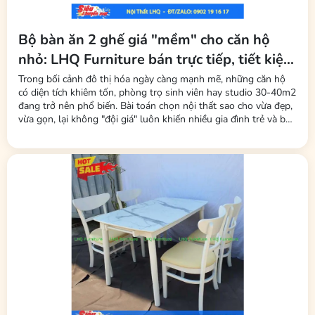
Bộ bàn ăn 2 ghế giá "mềm" cho căn hộ
nhỏ: LHQ Furniture bán trực tiếp, tiết kiệm
tối đa phí trung gian
Trong bối cảnh đô thị hóa ngày càng mạnh mẽ, những căn hộ
có diện tích khiêm tốn, phòng trọ sinh viên hay studio 30-40m2
đang trở nên phổ biến. Bài toán chọn nội thất sao cho vừa đẹp,
vừa gọn, lại không "đội giá" luôn khiến nhiều gia đình trẻ và bạn
trẻ đau đầu. Mới đây, thương hiệu LHQ Furniture (Nội Thất Gỗ
Cao Su) đã tung ra thị trường dòng sản phẩm bộ bàn ăn 2 ghế
–...