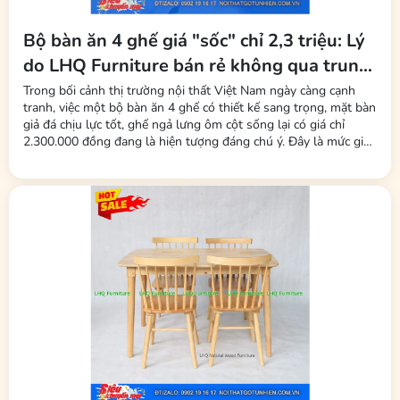
Bộ bàn ăn 4 ghế giá "sốc" chỉ 2,3 triệu: Lý
do LHQ Furniture bán rẻ không qua trung
gian, không mất phí sàn
Trong bối cảnh thị trường nội thất Việt Nam ngày càng cạnh
tranh, việc một bộ bàn ăn 4 ghế có thiết kế sang trọng, mặt bàn
giả đá chịu lực tốt, ghế ngả lưng ôm cột sống lại có giá chỉ
2.300.000 đồng đang là hiện tượng đáng chú ý. Đây là mức giá
được nhiều người tiêu dùng nhận xét là "rẻ bất ngờ" so với mặt
bằng chung. Đứng sau chiến lược giá này là thương hiệu LHQ...