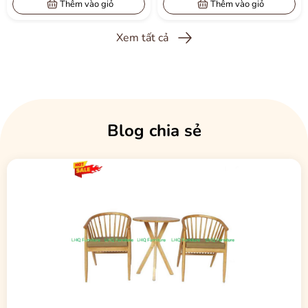
được bán với giá cực kỳ hợp lý. Liên hệ ngay Nội Thất LHQ để được
Thêm vào giỏ
Thêm vào giỏ
tư vấn và báo giá tốt nhất.
Xem tất cả
📞
SĐT/Zalo: 0902 191 617
🌐
Website:
NOITHATGOTUNHIEN.COM.VN
Blog chia sẻ