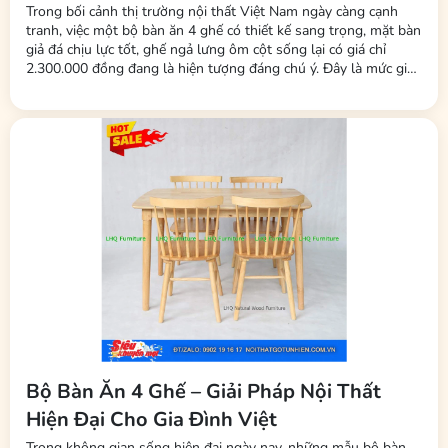
gian, không mất phí sàn
Trong bối cảnh thị trường nội thất Việt Nam ngày càng cạnh
tranh, việc một bộ bàn ăn 4 ghế có thiết kế sang trọng, mặt bàn
giả đá chịu lực tốt, ghế ngả lưng ôm cột sống lại có giá chỉ
2.300.000 đồng đang là hiện tượng đáng chú ý. Đây là mức giá
được nhiều người tiêu dùng nhận xét là "rẻ bất ngờ" so với mặt
bằng chung. Đứng sau chiến lược giá này là thương hiệu LHQ...
Bộ Bàn Ăn 4 Ghế – Giải Pháp Nội Thất
Hiện Đại Cho Gia Đình Việt
Trong không gian sống hiện đại ngày nay, những mẫu bộ bàn