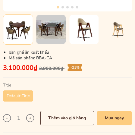
bàn ghế ăn xuất khẩu
Mã sản phẩm:
BBA-CA
3.100.000₫
-21%
3.900.000₫
Title
Default Title
-
+
Thêm vào giỏ hàng
Mua ngay