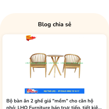
dàng lựa chọn được
bộ bàn ghế ăn
phù hợp với mục đích và diện
tích sử dụng.
Với chất liệu gỗ tự nhiên mộc mạc giúp mang đến cho không gian
của bạn thêm thân thiện hơn.
Blog chia sẻ
Với chất liệu tự nhiên- thiết kế hiện đại- phối hợp linh hoạt với mọi
không gian nội thất nên
bộ bàn ghế ăn xuất khẩu
luôn là lựa chọn
lý tưởng cho các căn hộ chung cư nhỏ, bạn có thể sử dụng để làm
bàn ăn, làm bàn tiếp khách rất lịch sự. Hay các quán ăn, nhà hàng,
khách sạn cũng lựa chọn
bàn ghế ăn xuất khẩu
để thay thế cho các
mẫu
bàn ghế ăn truyền thống
giúp mang lại không gian hiện đại và
sang trọng hơn.
Bộ bàn ăn 2 ghế giá "mềm" cho căn hộ
nhỏ: LHQ Furniture bán trực tiếp, tiết kiệm