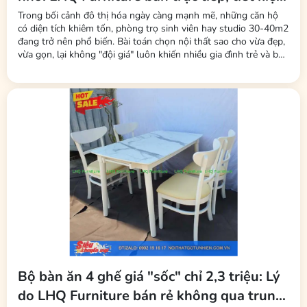
tối đa phí trung gian
Trong bối cảnh đô thị hóa ngày càng mạnh mẽ, những căn hộ
có diện tích khiêm tốn, phòng trọ sinh viên hay studio 30-40m2
đang trở nên phổ biến. Bài toán chọn nội thất sao cho vừa đẹp,
vừa gọn, lại không "đội giá" luôn khiến nhiều gia đình trẻ và bạn
trẻ đau đầu. Mới đây, thương hiệu LHQ Furniture (Nội Thất Gỗ
Cao Su) đã tung ra thị trường dòng sản phẩm bộ bàn ăn 2 ghế
–...
Bộ bàn ăn 4 ghế giá "sốc" chỉ 2,3 triệu: Lý
do LHQ Furniture bán rẻ không qua trung