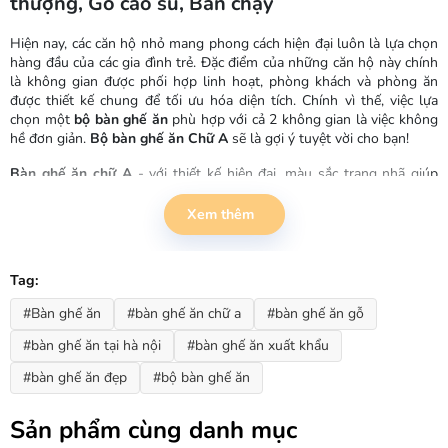
thượng, Gỗ cao su, Bán chạy
Hiện nay, các căn hộ nhỏ mang phong cách hiện đại luôn là lựa chọn
hàng đầu của các gia đình trẻ. Đặc điểm của những căn hộ này chính
là không gian được phối hợp linh hoạt, phòng khách và phòng ăn
được thiết kế chung để tối ưu hóa diện tích. Chính vì thế, việc lựa
chọn một
bộ bàn ghế ăn
phù hợp với cả 2 không gian là việc không
hề đơn giản.
Bộ bàn ghế ăn Chữ A
sẽ là gợi ý tuyệt vời cho bạn!
Bàn ghế ăn chữ A
- với thiết kế hiện đại, màu sắc trang nhã giúp
bạn có thể tự tin sử dụng vừa làm bàn ăn, vừa làm bàn tiếp khách
trong gia đình . Ngoài ra,
bàn ghế ăn Chữ A
còn được sử dụng nhiều
Xem thêm
trong các nhà hàng, khách sạn... tạo nên không gian ấm cúng và
thoải mái cho khách hàng.
Tag:
Ưu điểm sản phẩm:
#Bàn ghế ăn
#bàn ghế ăn chữ a
#bàn ghế ăn gỗ
Bàn ghế chữ A
được sản xuất từ gỗ cao su tự nhiên đã qua tẩm sấy
kỹ lưỡng, đảm bảo chất lượng, không bị cong vênh, không bị mối
#bàn ghế ăn tại hà nội
#bàn ghế ăn xuất khẩu
mọt theo thời gian sử dụng.
#bàn ghế ăn đẹp
#bộ bàn ghế ăn
Sản phẩm được phủ một lớp sơn PU bóng mờ giúp nổi bật vân gỗ
tự nhiên giúp chống thấm, hạn chế trầy xước và an toàn cho người
Sản phẩm cùng danh mục
dùng.