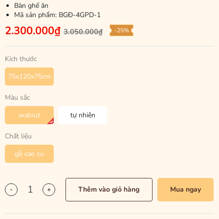
Bàn ghế ăn
Mã sản phẩm:
BGĐ-4GPD-1
2.300.000₫
-25%
3.050.000₫
Kích thước
75x120x75cm
Màu sắc
walnut
tự nhiên
Chất liệu
gỗ cao su
-
+
Thêm vào giỏ hàng
Mua ngay