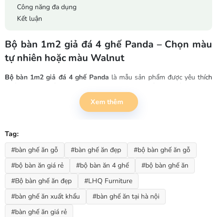
Công năng đa dụng
Kết luận
Bộ bàn 1m2 giả đá 4 ghế Panda – Chọn màu
tự nhiên hoặc màu Walnut
Bộ bàn 1m2 giả đá 4 ghế Panda
là mẫu sản phẩm được yêu thích
nhất tại Nội Thất LHQ. Với hai lựa chọn màu sắc tinh tế –
màu tự
nhiên
ấm áp và
màu Walnut
sang trọng – bộ bàn ăn này phù hợp
Xem thêm
với mọi không gian, từ chung cư hiện đại đến nhà phố cổ điển.
Bàn 1m2 giả đá – Sang trọng, dễ vệ sinh
Tag:
Bàn có kích thước
120x75x75cm
, vừa vặn cho 4 người ngồi thoải
#bàn ghế ăn gỗ
#bàn ghế ăn đẹp
#bộ bàn ghế ăn gỗ
mái. Mặt bàn làm từ
chất liệu giả đá cao cấp
với tông màu sáng
(trắng kem, vân đá nhẹ), mang vẻ đẹp sang trọng như đá thật nhưng
#bộ bàn ăn giá rẻ
#bộ bàn ăn 4 ghế
#bộ bàn ghế ăn
có nhiều ưu điểm vượt trội:
#Bộ bàn ghế ăn đẹp
#LHQ Furniture
Chịu nhiệt tốt, chống thấm tuyệt đối.
#bàn ghế ăn xuất khẩu
#bàn ghế ăn tại hà nội
Chống trầy xước, không bị ố vàng.
#bàn ghế ăn giá rẻ