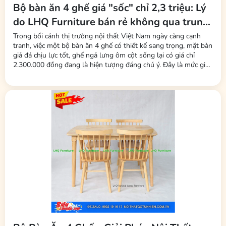
Bộ bàn ăn 4 ghế giá "sốc" chỉ 2,3 triệu: Lý
do LHQ Furniture bán rẻ không qua trung
gian, không mất phí sàn
Trong bối cảnh thị trường nội thất Việt Nam ngày càng cạnh
tranh, việc một bộ bàn ăn 4 ghế có thiết kế sang trọng, mặt bàn
giả đá chịu lực tốt, ghế ngả lưng ôm cột sống lại có giá chỉ
2.300.000 đồng đang là hiện tượng đáng chú ý. Đây là mức giá
được nhiều người tiêu dùng nhận xét là "rẻ bất ngờ" so với mặt
bằng chung. Đứng sau chiến lược giá này là thương hiệu LHQ...