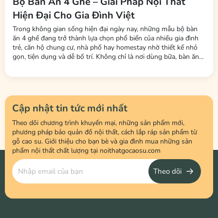
Bộ Bàn Ăn 4 Ghế – Giải Pháp Nội Thất
Hiện Đại Cho Gia Đình Việt
Trong không gian sống hiện đại ngày nay, những mẫu bộ bàn
ăn 4 ghế đang trở thành lựa chọn phổ biến của nhiều gia đình
trẻ, căn hộ chung cư, nhà phố hay homestay nhờ thiết kế nhỏ
gọn, tiện dụng và dễ bố trí. Không chỉ là nơi dùng bữa, bàn ăn
còn là không gian kết nối các thành viên trong gia đình sau một
ngày làm việc và học tập. Tại Nội Thất LHQ Furniture, nhiều
mẫu...
Cập nhật tin tức mới nhất
Theo dõi chương trình khuyến mại, những sản phẩm mới,
phương pháp bảo quản đồ nội thất, cách lắp ráp sản phẩm từ
gỗ cao su. Giới thiệu cho bạn bè và gia đình mua những sản
phẩm nội thất chất lượng tại noithatgocaosu.com
Theo dõi