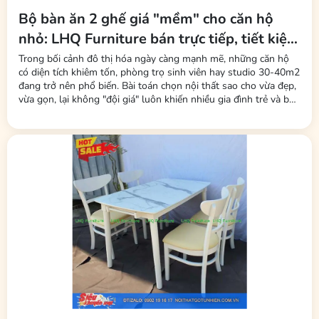
Bộ bàn ăn 2 ghế giá "mềm" cho căn hộ
Quán cà phê, homestay:
Tạo không gian hiện đại, ấm cúng.
nhỏ: LHQ Furniture bán trực tiếp, tiết kiệm
Kết luận
tối đa phí trung gian
Trong bối cảnh đô thị hóa ngày càng mạnh mẽ, những căn hộ
có diện tích khiêm tốn, phòng trọ sinh viên hay studio 30-40m2
Với mức giá chỉ
2.300.000đ
, bộ bàn 1m2 giả đá 4 ghế Panda – có cả
đang trở nên phổ biến. Bài toán chọn nội thất sao cho vừa đẹp,
màu tự nhiên và màu Walnut – là sự đầu tư thông minh cho tổ ấm
vừa gọn, lại không "đội giá" luôn khiến nhiều gia đình trẻ và bạn
của bạn. Liên hệ ngay hotline
0902 19 16 17
để được tư vấn và đặt
trẻ đau đầu. Mới đây, thương hiệu LHQ Furniture (Nội Thất Gỗ
hàng!
Cao Su) đã tung ra thị trường dòng sản phẩm bộ bàn ăn 2 ghế
–...