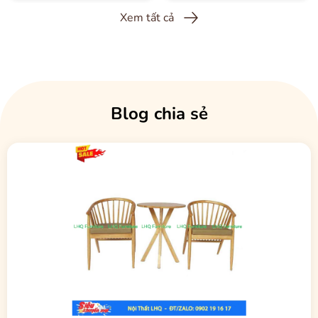
Cả hai màu đều được phủ lớp
PU bảo vệ
, chống trầy xước, chống
thấm, giữ độ bền cao theo thời gian.
Xem tất cả
Giá bán hấp dẫn – Bảo hành 12 tháng
Giá khuyến mãi: 2.300.000đ
(giá cũ 3.050.000đ)
Bảo hành mọt 12 tháng
Blog chia sẻ
Kiểm tra sản phẩm trước khi thanh toán
Vận chuyển và lắp đặt toàn quốc
Tại Hà Nội:
Hỗ trợ vận chuyển và lắp đặt tận nơi trong 1-3
ngày.
Tỉnh xa:
Gửi hàng qua nhà xe hoặc Viettel Post, đóng gói cẩn
thận, thời gian 3-7 ngày.
Công năng đa dụng
Gia đình:
Bàn ăn chính sang trọng, dễ vệ sinh, ghế êm ái.
Nhà hàng, quán ăn:
Mặt giả đá dễ lau chùi, ghế Panda ôm lưng
tăng trải nghiệm khách hàng.