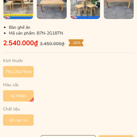
Bàn ghế ăn
Mã sản phẩm:
B7N-2G1BTN
2.540.000₫
-26%
3.450.000₫
Kích thước
75x120x75cm
Màu sắc
tự nhiên
Chất liệu
gỗ cao su