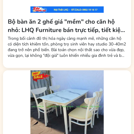
biệt:
Giá gốc:
3.450.000 VNĐ
Bộ bàn ăn 2 ghế giá "mềm" cho căn hộ
Giá KM:
2.540.000 VNĐ
(tiết kiệm 910.000 VNĐ)
nhỏ: LHQ Furniture bán trực tiếp, tiết kiệm
Dịch vụ đi kèm:
tối đa phí trung gian
Trong bối cảnh đô thị hóa ngày càng mạnh mẽ, những căn hộ
Tư vấn miễn phí (chọn phong cách, kích thước phù hợp)
có diện tích khiêm tốn, phòng trọ sinh viên hay studio 30-40m2
đang trở nên phổ biến. Bài toán chọn nội thất sao cho vừa đẹp,
Giao hàng nhanh tại Hà Nội – hỗ trợ vận chuyển toàn quốc
vừa gọn, lại không "đội giá" luôn khiến nhiều gia đình trẻ và bạn
trẻ đau đầu. Mới đây, thương hiệu LHQ Furniture (Nội Thất Gỗ
Bảo hành chống mối mọt 12 tháng
Cao Su) đã tung ra thị trường dòng sản phẩm bộ bàn ăn 2 ghế
–...
Thiết kế tháo ráp chân bàn, chân ghế dễ dàng
7. Thông tin liên hệ
Để sở hữu
bộ bàn ăn 2 ghế song tiện + 1 ghế bench
(40x100x45cm) – bàn 1m2 gỗ cao su tự nhiên
, vui lòng liên hệ:
Nội Thất LHQ
📞 ĐT/Zalo:
0902 19 16 17
🌐 Website:
NOITHATGOTUNHIEN.COM.VN
📍 Giao hàng nhanh tại Hà Nội – Nhận đơn toàn quốc.