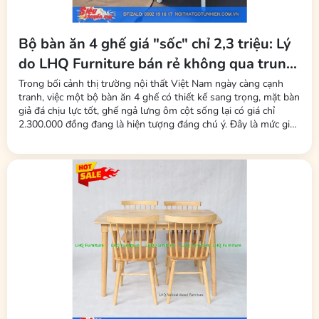
Bộ bàn ăn 4 ghế giá "sốc" chỉ 2,3 triệu: Lý
do LHQ Furniture bán rẻ không qua trung
gian, không mất phí sàn
Trong bối cảnh thị trường nội thất Việt Nam ngày càng cạnh
tranh, việc một bộ bàn ăn 4 ghế có thiết kế sang trọng, mặt bàn
giả đá chịu lực tốt, ghế ngả lưng ôm cột sống lại có giá chỉ
2.300.000 đồng đang là hiện tượng đáng chú ý. Đây là mức giá
được nhiều người tiêu dùng nhận xét là "rẻ bất ngờ" so với mặt
bằng chung. Đứng sau chiến lược giá này là thương hiệu LHQ...