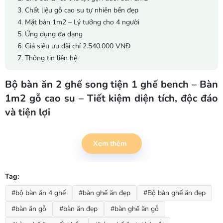
3. Chất liệu gỗ cao su tự nhiên bền đẹp
4. Mặt bàn 1m2 – Lý tưởng cho 4 người
5. Ứng dụng đa dạng
6. Giá siêu ưu đãi chỉ 2.540.000 VNĐ
7. Thông tin liên hệ
Bộ bàn ăn 2 ghế song tiện 1 ghế bench – Bàn
1m2 gỗ cao su – Tiết kiệm diện tích, độc đáo
và tiện lợi
Bạn đang tìm một bộ bàn ăn vừa đẹp, vừa tiết kiệm không gian, lại
có điểm nhấn khác biệt?
Bộ bàn ăn 2 ghế song tiện + 1 ghế bench,
Xem thêm
bàn 1m2
từ
Nội Thất LHQ
chính là lựa chọn thông minh. Với thiết
kế ghế dài (bench) có thể lọt gọn dưới gầm bàn, sản phẩm này rất
phù hợp với những căn bếp nhỏ, quán cafe hoặc không gian mở hiện
Tag:
đại.
#bộ bàn ăn 4 ghế
#bàn ghế ăn đẹp
#Bộ bàn ghế ăn đẹp
1. Thiết kế độc đáo – 2 ghế riêng + 1 ghế bench
#bàn ăn gỗ
#bàn ăn đẹp
#bàn ghế ăn gỗ
Thay vì bộ 4 ghế truyền thống, sản phẩm này gồm: