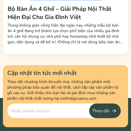
Bộ Bàn Ăn 4 Ghế – Giải Pháp Nội Thất
Hiện Đại Cho Gia Đình Việt
Trong không gian sống hiện đại ngày nay, những mẫu bộ bàn
ăn 4 ghế đang trở thành lựa chọn phổ biến của nhiều gia đình
trẻ, căn hộ chung cư, nhà phố hay homestay nhờ thiết kế nhỏ
gọn, tiện dụng và dễ bố trí. Không chỉ là nơi dùng bữa, bàn ăn
còn là không gian kết nối các thành viên trong gia đình sau một
ngày làm việc và học tập. Tại Nội Thất LHQ Furniture, nhiều
mẫu...
Cập nhật tin tức mới nhất
Theo dõi chương trình khuyến mại, những sản phẩm mới,
phương pháp bảo quản đồ nội thất, cách lắp ráp sản phẩm từ
gỗ cao su. Giới thiệu cho bạn bè và gia đình mua những sản
phẩm nội thất chất lượng tại noithatgocaosu.com
Theo dõi