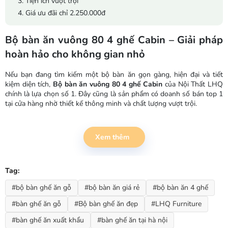
3. Tiện ích vượt trội
4. Giá ưu đãi chỉ 2.250.000đ
Bộ bàn ăn vuông 80 4 ghế Cabin – Giải pháp
hoàn hảo cho không gian nhỏ
Nếu bạn đang tìm kiếm một bộ bàn ăn gọn gàng, hiện đại và tiết
kiệm diện tích,
Bộ bàn ăn vuông 80 4 ghế Cabin
của Nội Thất LHQ
chính là lựa chọn số 1. Đây cũng là sản phẩm có doanh số bán top 1
tại cửa hàng nhờ thiết kế thông minh và chất lượng vượt trội.
1. Thiết kế tinh gọn, phù hợp với chung cư nhỏ
Xem thêm
Bộ bàn ăn gồm bàn mặt vuông kích thước
80x80x75cm
và 4
ghế
40x44x84cm
. Với kích thước nhỏ gọn, bộ sản phẩm dễ dàng bố
trí trong phòng ăn chung cư, căn hộ studio hay quán cà phê mặt
Tag:
bằng hạn chế. Màu
trắng
thanh lịch mang đến vẻ đẹp tối giản, sạch
sẽ, dễ phối hợp với mọi phong cách nội thất.
#bộ bàn ghế ăn gỗ
#bộ bàn ăn giá rẻ
#bộ bàn ăn 4 ghế
2. Chất liệu gỗ cao su tự nhiên – bền chắc
#bàn ghế ăn gỗ
#Bộ bàn ghế ăn đẹp
#LHQ Furniture
Toàn bộ bàn và ghế được làm từ
gỗ cao su tự nhiên
– loại gỗ có độ
#bàn ghế ăn xuất khẩu
#bàn ghế ăn tại hà nội