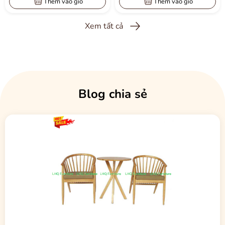
Thêm vào giỏ
Thêm vào giỏ
Hãy liên hệ ngay hôm nay để sở hữu
bộ bàn ăn vuông 80 4 ghế
Cabin
chất lượng cao với giá tốt nhất!
Xem tất cả
Blog chia sẻ