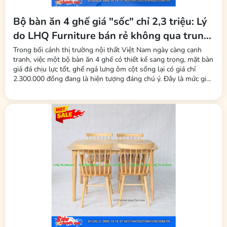
Bộ bàn ăn 4 ghế giá "sốc" chỉ 2,3 triệu: Lý
do LHQ Furniture bán rẻ không qua trung
gian, không mất phí sàn
Trong bối cảnh thị trường nội thất Việt Nam ngày càng cạnh
tranh, việc một bộ bàn ăn 4 ghế có thiết kế sang trọng, mặt bàn
giả đá chịu lực tốt, ghế ngả lưng ôm cột sống lại có giá chỉ
2.300.000 đồng đang là hiện tượng đáng chú ý. Đây là mức giá
được nhiều người tiêu dùng nhận xét là "rẻ bất ngờ" so với mặt
bằng chung. Đứng sau chiến lược giá này là thương hiệu LHQ...