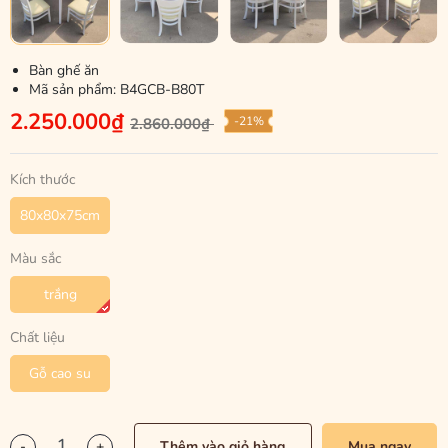
Bàn ghế ăn
Mã sản phẩm:
B4GCB-B80T
2.250.000₫
-21%
2.860.000₫
Kích thước
80x80x75cm
Màu sắc
trắng
Chất liệu
Gỗ cao su
-
+
Thêm vào giỏ hàng
Mua ngay