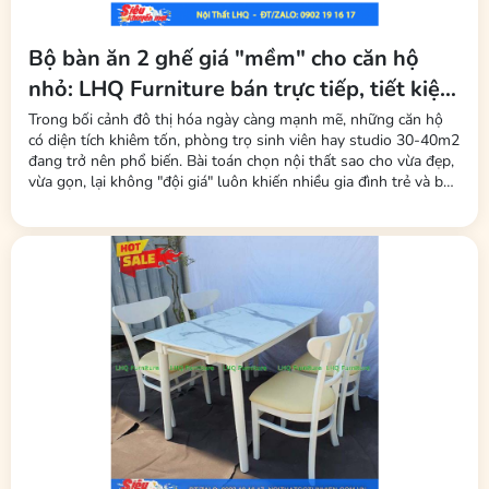
Bộ bàn ăn 2 ghế giá "mềm" cho căn hộ
nhỏ: LHQ Furniture bán trực tiếp, tiết kiệm
tối đa phí trung gian
Trong bối cảnh đô thị hóa ngày càng mạnh mẽ, những căn hộ
có diện tích khiêm tốn, phòng trọ sinh viên hay studio 30-40m2
đang trở nên phổ biến. Bài toán chọn nội thất sao cho vừa đẹp,
vừa gọn, lại không "đội giá" luôn khiến nhiều gia đình trẻ và bạn
trẻ đau đầu. Mới đây, thương hiệu LHQ Furniture (Nội Thất Gỗ
Cao Su) đã tung ra thị trường dòng sản phẩm bộ bàn ăn 2 ghế
–...