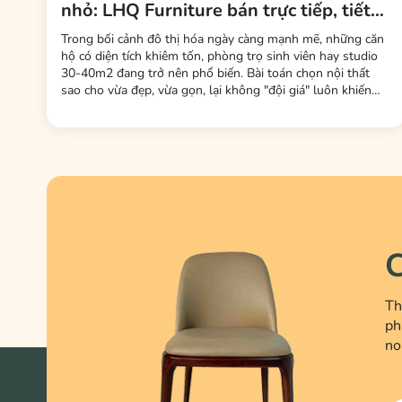
nhỏ: LHQ Furniture bán trực tiếp, tiết
kiệm tối đa phí trung gian
Trong bối cảnh đô thị hóa ngày càng mạnh mẽ, những căn
hộ có diện tích khiêm tốn, phòng trọ sinh viên hay studio
30-40m2 đang trở nên phổ biến. Bài toán chọn nội thất
sao cho vừa đẹp, vừa gọn, lại không "đội giá" luôn khiến
nhiều gia đình trẻ và bạn trẻ đau đầu. Mới đây, thương hiệu
LHQ Furniture (Nội Thất Gỗ Cao Su) đã tung ra thị trường
dòng sản phẩm bộ bàn ăn 2 ghế –...
C
Th
ph
no