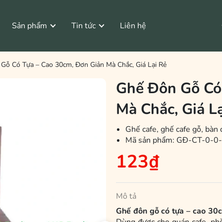
Sản phẩm
Tin tức
Liên hệ
Tìm Hiểu Gỗ Cao Su
Bàn Ghế Vintage
Gỗ Có Tựa – Cao 30cm, Đơn Giản Mà Chắc, Giá Lại Rẻ
Ghế Đôn Gỗ Có
tage
Bộ Bàn Ghế Vintage
Mà Chắc, Giá L
Ghế cafe, ghế cafe gỗ, bàn 
Mã sản phẩm:
GĐ-CT-0-0
123₫
Mô tả
Ghế đôn gỗ có tựa – cao 30