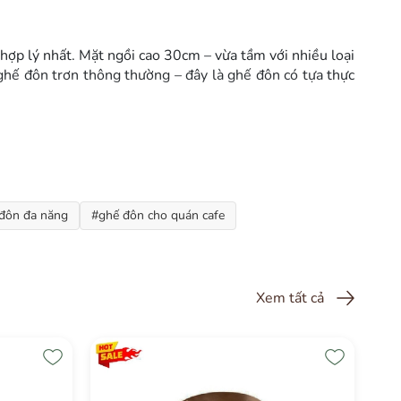
 hợp lý nhất. Mặt ngồi cao 30cm – vừa tầm với nhiều loại
 ghế đôn trơn thông thường – đây là ghế đôn có tựa thực
Nhờ vậy, nó rất dễ phối với bất kỳ không gian nào: quán
âu dài, bạn sẽ thấy điều đó đúng.
đôn đa năng
#ghế đôn cho quán cafe
àng. Trọng lượng ghế đủ nặng để không bị xô lệch, nhưng
 An toàn cho cả người lớn và trẻ nhỏ.
Xem tất cả
ân chới với. Đây là chiều cao chuẩn cho nhiều loại bàn:
thực sự đa năng.