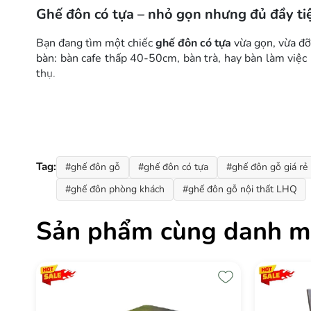
Ghế đôn có tựa – nhỏ gọn nhưng đủ đầy ti
Bạn đang tìm một chiếc
ghế đôn có tựa
vừa gọn, vừa đỡ
bàn: bàn cafe thấp 40-50cm, bàn trà, hay bàn làm việc 
thụ.
Thiết kế đơn giản – không rườm rà, dễ phối mọ
Chiếc
ghế đôn gỗ
này theo đuổi phong cách tối giản: 
cafe vintage, phòng khách hiện đại, góc làm việc hay ba
Tag:
#ghế đôn gỗ
#ghế đôn có tựa
#ghế đôn gỗ giá rẻ
Kết cấu chắc chắn – ngồi yên tâm, dùng lâu dài
#ghế đôn phòng khách
#ghế đôn gỗ nội thất LHQ
Một chiếc
ghế đôn gỗ
muốn tốt phải chắc. Sản phẩm này
vẫn dễ dàng di chuyển. Kết cấu
ghế đôn có tựa
vững vàn
Sản phẩm cùng danh m
Mặt ngồi cao 30cm – tư thế ngồi lý tưởng
Chiều cao 30cm của
ghế đôn gỗ
này được tính toán kỹ:
bàn cafe vintage
, bàn ăn thấp, bàn làm việc tại nhà, h