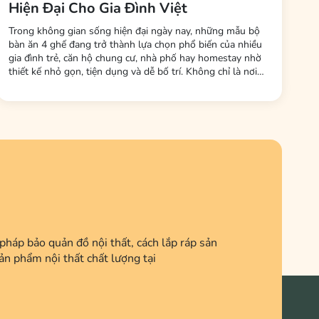
Hiện Đại Cho Gia Đình Việt
Trong không gian sống hiện đại ngày nay, những mẫu bộ
bàn ăn 4 ghế đang trở thành lựa chọn phổ biến của nhiều
gia đình trẻ, căn hộ chung cư, nhà phố hay homestay nhờ
thiết kế nhỏ gọn, tiện dụng và dễ bố trí. Không chỉ là nơi
dùng bữa, bàn ăn còn là không gian kết nối các thành viên
trong gia đình sau một ngày làm việc và học tập. Tại Nội
Thất LHQ Furniture, nhiều mẫu...
háp bảo quản đồ nội thất, cách lắp ráp sản
ản phẩm nội thất chất lượng tại