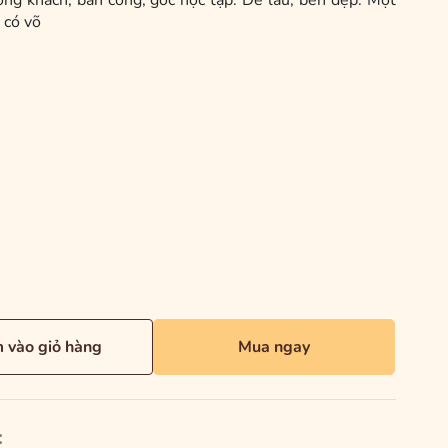
ng khách, ban công, góc học tập. Dễ lau, bền đẹp. Một
 có võ
 vào giỏ hàng
Mua ngay
: