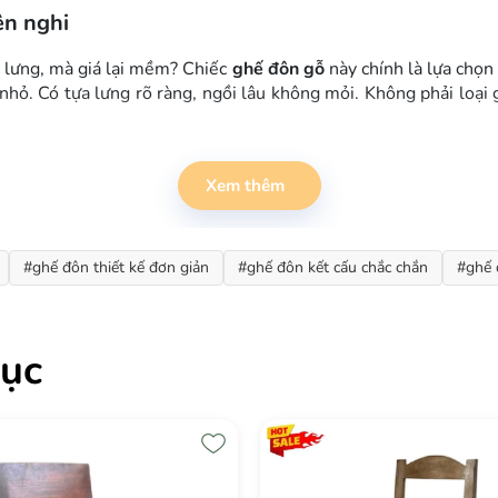
ện nghi
 lưng, mà giá lại mềm? Chiếc
ghế đôn gỗ
này chính là lựa chọn
nhỏ. Có tựa lưng rõ ràng, ngồi lâu không mỏi. Không phải loại
i không gian
Xem thêm
đường nét thẳng, khối hình vuông vắn, không chạm trổ cầu kỳ. 
n công nhỏ. Ghế đôn có tựa mà càng đơn giản thì càng bền – về l
#ghế đôn thiết kế đơn giản
#ghế đôn kết cấu chắc chắn
#ghế 
 được làm từ khung gỗ chịu lực, các mối ghết được gia cố kỹ c
g đến mức bạn có thể dựa lưng thoải mái mà không lo bật ngửa.
ục
 không quá thấp gây khó đứng dậy, cũng không quá cao khiến ch
ay kê cùng bàn trang điểm. Một ghế đôn có tựa với chiều cao này 