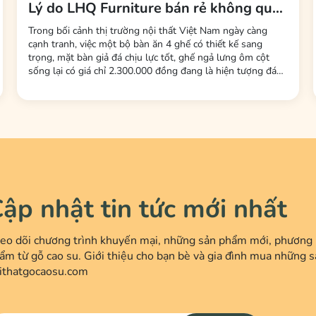
Lý do LHQ Furniture bán rẻ không qua
trung gian, không mất phí sàn
Trong bối cảnh thị trường nội thất Việt Nam ngày càng
cạnh tranh, việc một bộ bàn ăn 4 ghế có thiết kế sang
trọng, mặt bàn giả đá chịu lực tốt, ghế ngả lưng ôm cột
sống lại có giá chỉ 2.300.000 đồng đang là hiện tượng đáng
chú ý. Đây là mức giá được nhiều người tiêu dùng nhận xét
là "rẻ bất ngờ" so với mặt bằng chung. Đứng sau chiến lược
giá này là thương hiệu LHQ...
ập nhật tin tức mới nhất
eo dõi chương trình khuyến mại, những sản phẩm mới, phương p
ẩm từ gỗ cao su. Giới thiệu cho bạn bè và gia đình mua những s
ithatgocaosu.com