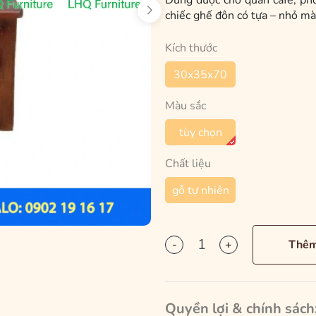
Dùng được cho quán cafe, phò
chiếc ghế đôn có tựa – nhỏ mà
Kích thước
30x35x70
Màu sắc
tùy chọn
Chất liệu
gỗ tự nhiên
-
+
Thêm
Quyền lợi & chính sách