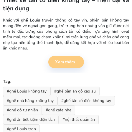
Thiết kế tân cổ điển không tay – Hiện đại và
tiện dụng
Khác với
ghế Louis
truyền thống có tay vịn, phiên bản không tay
mang đến vẻ ngoài gọn gàng, trẻ trung hơn nhưng vẫn giữ được nét
tinh tế đặc trưng của phong cách tân cổ điển. Tựa lưng hình oval
mềm mại, các đường chạm khắc tỉ mỉ trên lưng ghế và chân ghế cong
nhẹ tạo nên tổng thể thanh lịch, dễ dàng kết hợp với nhiều loại bàn
ăn khác nhau.
Chất liệu gỗ cao su tự nhiên bền bỉ
Xem thêm
Khung ghế được làm từ gỗ cao su tự nhiên – loại gỗ có độ cứng tốt,
khả năng chịu lực cao, ít cong vênh và chống mối mọt hiệu quả. Bề
Tag:
mặt gỗ được xử lý mịn, phủ lớp sơn PU trong suốt giúp bảo vệ và
làm nổi bật vân gỗ tự nhiên. Phần đệm ngồi và tựa lưng được bọc
#ghế Louis không tay
#ghế bàn ăn gỗ cao su
mút dày dặn kết hợp chất liệu da simili hoặc vải nỉ sang trọng, chống
bám bẩn, dễ vệ sinh.
#ghế nhà hàng không tay
#ghế tân cổ điển không tay
Thông số kỹ thuật
#ghế gỗ tự nhiên
#ghế cafe nhẹ
#ghế ăn tiết kiệm diện tích
#nội thất quán ăn
Chỉ tiêu Thông số
Chất liệu Khung gỗ cao su tự nhiên, sơn PU
#ghế Louis trơn