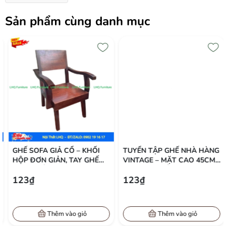
Kích thước 55 x 47 x 98 cm
Chiều cao mặt ngồi 45 cm
Sản phẩm cùng danh mục
Bọc nệm Da simili / vải nỉ (nhiều màu)
Tải trọng 120 – 150 kg
Lợi thế khi chọn ghế Louis không tay
Tiết kiệm diện tích: Do không có tay vịn, ghế có thể xếp gọn dưới bàn
hoặc sát nhau giúp tối ưu không gian nhà hàng, quán ăn.
Linh hoạt trong bố trí: Phù hợp với bàn chữ nhật, bàn vuông hay bàn
tròn đều dễ dàng.
Dễ di chuyển và bảo quản: Trọng lượng nhẹ hơn bản có tay, thuận
tiện khi vệ sinh sàn hoặc thay đổi layout phòng.
GHẾ SOFA GIẢ CỔ – KHỐI
TUYỂN TẬP GHẾ NHÀ HÀNG
Giá thành hợp lý: Ghế không tay thường có giá mềm hơn nhưng vẫn
HỘP ĐƠN GIẢN, TAY GHẾ
VINTAGE – MẶT CAO 45CM,
đảm bảo chất lượng và thẩm mỹ.
CONG MỀM, SANG TRỌNG
ĐA DẠNG KIỂU DÁNG, ĐÁP
123₫
123₫
NHẸ NHÀNG
ỨNG MỌI KHÔNG GIAN
Ứng dụng đa năng
Ghế Louis không tay
phù hợp với:
Thêm vào giỏ
Thêm vào giỏ
Nhà hàng, quán ăn: Sang trọng, dễ xếp chồng hoặc di chuyển