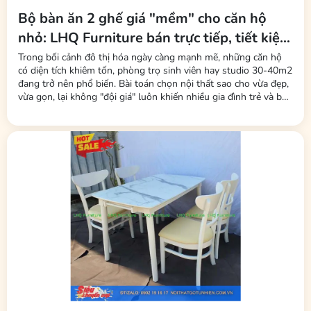
Bộ bàn ăn 2 ghế giá "mềm" cho căn hộ
nhỏ: LHQ Furniture bán trực tiếp, tiết kiệm
tối đa phí trung gian
Trong bối cảnh đô thị hóa ngày càng mạnh mẽ, những căn hộ
có diện tích khiêm tốn, phòng trọ sinh viên hay studio 30-40m2
đang trở nên phổ biến. Bài toán chọn nội thất sao cho vừa đẹp,
vừa gọn, lại không "đội giá" luôn khiến nhiều gia đình trẻ và bạn
trẻ đau đầu. Mới đây, thương hiệu LHQ Furniture (Nội Thất Gỗ
Cao Su) đã tung ra thị trường dòng sản phẩm bộ bàn ăn 2 ghế
–...