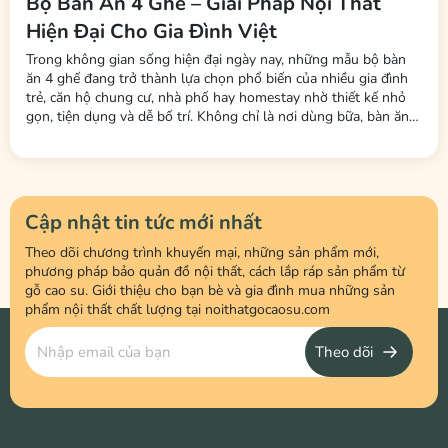
Bộ Bàn Ăn 4 Ghế – Giải Pháp Nội Thất
Hiện Đại Cho Gia Đình Việt
Trong không gian sống hiện đại ngày nay, những mẫu bộ bàn
ăn 4 ghế đang trở thành lựa chọn phổ biến của nhiều gia đình
trẻ, căn hộ chung cư, nhà phố hay homestay nhờ thiết kế nhỏ
gọn, tiện dụng và dễ bố trí. Không chỉ là nơi dùng bữa, bàn ăn
còn là không gian kết nối các thành viên trong gia đình sau một
ngày làm việc và học tập. Tại Nội Thất LHQ Furniture, nhiều
mẫu...
Cập nhật tin tức mới nhất
Theo dõi chương trình khuyến mại, những sản phẩm mới,
phương pháp bảo quản đồ nội thất, cách lắp ráp sản phẩm từ
gỗ cao su. Giới thiệu cho bạn bè và gia đình mua những sản
phẩm nội thất chất lượng tại noithatgocaosu.com
Theo dõi