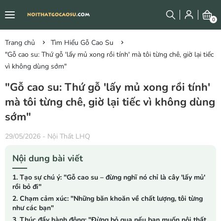
0
Trang chủ
Tìm Hiểu Gỗ Cao Su
"Gỗ cao su: Thứ gỗ 'lấy mủ xong rồi tính' mà tôi từng chê, giờ lại tiếc
vì không dùng sớm"
"Gỗ cao su: Thứ gỗ 'lấy mủ xong rồi tính'
mà tôi từng chê, giờ lại tiếc vì không dùng
sớm"
29/05/2026
-
Nội Thất LHQ
Nội dung bài viết
1. Tạo sự chú ý: "Gỗ cao su – đừng nghĩ nó chỉ là cây 'lấy mủ'
rồi bỏ đi"
2. Chạm cảm xúc: "Những băn khoăn về chất lượng, tôi từng
như các bạn"
3. Thúc đẩy hành động: "Đừng bỏ qua nếu bạn muốn nội thất