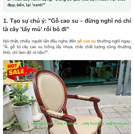
đẹp, bền, lại 'xanh'"
1. Tạo sự chú ý: "Gỗ cao su – đừng nghĩ nó chỉ
là cây 'lấy mủ' rồi bỏ đi"
Nói thật, nhiều người lần đầu nghe đến
gỗ cao su
thường nghĩ ngay:
"À, gỗ từ cây cao su trồng lấy nhựa, chắc chất lượng cũng thường
thôi, chỉ làm đồ rẻ tiền?".