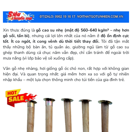
Xin thưa: đúng là
gỗ cao su nhẹ (mật độ 560–640 kg/m³ – nhẹ hơn
gỗ sồi, tần bì)
, nhưng cái lợi lớn nhất của nó nằm ở
độ ổn định cực
tốt
.
Ít co ngót, ít cong vênh dù thời tiết thay đổi.
Tôi đã tận mắt
thấy những bộ bàn ăn, tủ quần áo, giường ngủ làm từ gỗ cao su
ghép thanh dùng cả chục năm vẫn đẹp, chỉ cần tránh để ngoài trời
mưa nắng (vì lớp bảo vệ sẽ xuống cấp).
Vân gỗ nhẹ nhàng, hơi giống gỗ óc chó non, rất hợp với không gian
hiện đại. Và quan trọng nhất: giá mềm hơn xa so với gỗ tự nhiên
nhập khẩu – một lựa chọn thông minh cho túi tiền của gia đình trẻ.