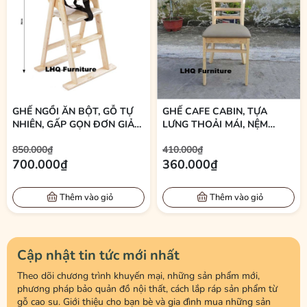
GHẾ NGỒI ĂN BỘT, GỖ TỰ
GHẾ CAFE CABIN, TỰA
NHIÊN, GẤP GỌN ĐƠN GIẢN,
LƯNG THOẢI MÁI, NỆM
BÁN CHẠY
SIMILI ÊM, BÁN CHẠY 2026
850.000₫
410.000₫
700.000₫
360.000₫
Thêm vào giỏ
Thêm vào giỏ
Cập nhật tin tức mới nhất
Theo dõi chương trình khuyến mại, những sản phẩm mới,
phương pháp bảo quản đồ nội thất, cách lắp ráp sản phẩm từ
gỗ cao su. Giới thiệu cho bạn bè và gia đình mua những sản