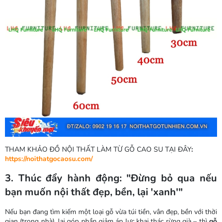
THAM KHẢO ĐỒ NỘI THẤT LÀM TỪ GỖ CAO SU TẠI ĐÂY
:
https://noithatgocaosu.com/
3. Thúc đẩy hành động: "Đừng bỏ qua nếu
bạn muốn nội thất đẹp, bền, lại 'xanh'"
Nếu bạn đang tìm kiếm một loại gỗ vừa túi tiền, vân đẹp, bền với thời
gian (trong nhà), lại góp phần giảm áp lực khai thác rừng già – thì
gỗ