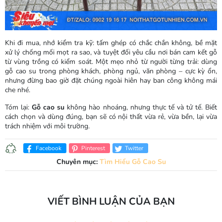
Khi đi mua, nhớ kiểm tra kỹ: tấm ghép có chắc chắn không, bề mặt
xử lý chống mối mọt ra sao, và tuyệt đối yêu cầu nơi bán cam kết gỗ
từ vùng trồng có kiểm soát. Một mẹo nhỏ từ người từng trải: dùng
gỗ cao su trong phòng khách, phòng ngủ, văn phòng – cực kỳ ổn,
nhưng đừng bao giờ đặt chúng ngoài hiên hay ban công không mái
che nhé.
Tóm lại:
Gỗ cao su
không hào nhoáng, nhưng thực tế và tử tế. Biết
cách chọn và dùng đúng, bạn sẽ có nội thất vừa rẻ, vừa bền, lại vừa
trách nhiệm với môi trường.
Facebook
Pinterest
Twitter
Chuyên mục:
Tìm Hiểu Gỗ Cao Su
VIẾT BÌNH LUẬN CỦA BẠN