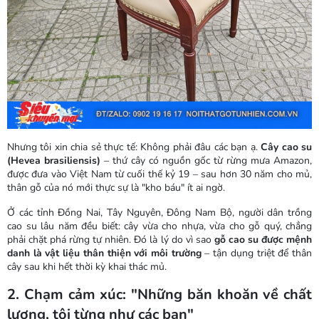
Nhưng tôi xin chia sẻ thực tế: Không phải đâu các bạn ạ.
Cây cao su
(Hevea brasiliensis)
– thứ cây có nguồn gốc từ rừng mưa Amazon,
được đưa vào Việt Nam từ cuối thế kỷ 19 – sau hơn 30 năm cho mủ,
thân gỗ của nó mới thực sự là "kho báu" ít ai ngờ.
Ở các tỉnh Đồng Nai, Tây Nguyên, Đông Nam Bộ, người dân trồng
cao su lâu năm đều biết: cây vừa cho nhựa, vừa cho gỗ quý, chẳng
phải chặt phá rừng tự nhiên. Đó là lý do vì sao
gỗ cao su được mệnh
danh là vật liệu thân thiện với môi trường
– tận dụng triệt để thân
cây sau khi hết thời kỳ khai thác mủ.
2. Chạm cảm xúc: "Những băn khoăn về chất
lượng, tôi từng như các bạn"